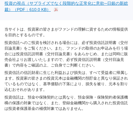
投資の視点（サプライズでなく段階的な正常化に意欲─日銀の新総
裁）（PDF：610.0 KB）
当サイトは、投資家の皆さまがファンドの理解に資するための情報提供
を目的とするものです。
投資信託へのご投資を検討される場合には、必ず投資信託説明書（交付
目論見書）をご覧ください。また、ファンドの取得のお申込みを行う場
合には投資信託説明書（交付目論見書）をあらかじめ、または同時に販
売会社よりお渡しいたしますので、必ず投資信託説明書（交付目論見
書）で内容をご確認の上、ご自身でご判断ください。
投資信託の信託財産に生じた利益および損失は、すべて受益者に帰属し
ます。投資家の皆さまの投資元本は金融機関の預貯金と異なり保証され
ているものではなく、基準価額の下落により、損失を被り、元本を割り
込むおそれがあります。
投資信託は、預金や保険契約とは異なり、預金保険・保険契約者保護機
構の保護の対象ではなく、また、登録金融機関から購入された投資信託
は投資者保護基金の補償対象ではありません。