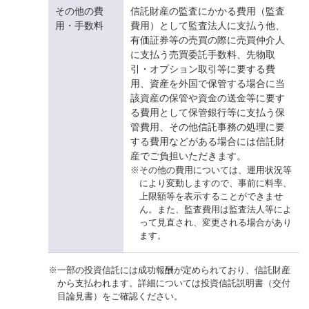
その他の費
信託財産の監査にかかる費用（監査
用・手数料
費用）として監査法人に支払う他、
有価証券等の売買の際に売買仲介人
に支払う売買委託手数料、先物取
引・オプション取引等に要する費
用、資産を外国で保管する場合に当
該資産の保管や資金の送金等に要す
る費用として保管銀行等に支払う保
管費用、その他信託事務の処理に要
する費用などがある場合には信託財
産でご負担いただきます。
※
その他の費用については、運用状況等
により変動しますので、事前に料率、
上限額等を表示することができませ
ん。また、監査費用は監査法人等によ
って見直され、変更される場合があり
ます。
※
一部の投資信託には成功報酬が定められており、信託財産
から支払われます。詳細については投資信託説明書（交付
目論見書）をご確認ください。