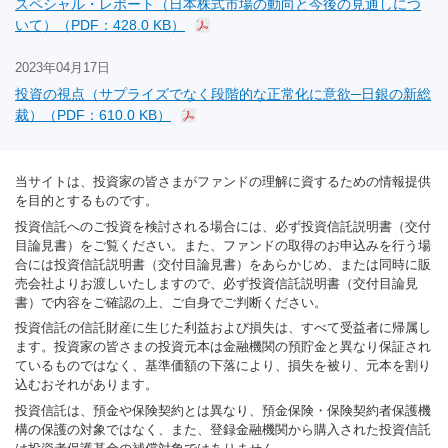
スペシャル・レポート（日本株式市場の動向と今後の見通しにつ
いて）（PDF：428.0 KB）
2023年04月17日
投資の視点（サプライズでなく段階的な正常化に意欲─日銀の新総
裁）（PDF：610.0 KB）
当サイトは、投資家の皆さまがファンドの理解に資するための情報提供
を目的とするものです。
投資信託へのご投資を検討される場合には、必ず投資信託説明書（交付
目論見書）をご覧ください。また、ファンドの取得のお申込みを行う場
合には投資信託説明書（交付目論見書）をあらかじめ、または同時に販
売会社よりお渡しいたしますので、必ず投資信託説明書（交付目論見
書）で内容をご確認の上、ご自身でご判断ください。
投資信託の信託財産に生じた利益および損失は、すべて受益者に帰属し
ます。投資家の皆さまの投資元本は金融機関の預貯金と異なり保証され
ているものではなく、基準価額の下落により、損失を被り、元本を割り
込むおそれがあります。
投資信託は、預金や保険契約とは異なり、預金保険・保険契約者保護機
構の保護の対象ではなく、また、登録金融機関から購入された投資信託