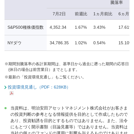
騰落率
7月2日
前週比
1ヵ月前比
6ヵ月前
S&P500種株価指数
4,352.34
1.67%
3.43%
17.61%
NYダウ
34,786.35
1.02%
0.54%
15.10%
※
期間別騰落率の各計算期間は、基準日から過去に遡った期間の応答日
(休日の場合は前営業日）までとします。
※
最新の「投資環境見通し」もご覧ください。
投資環境見通し（PDF：628KB）
当資料は、明治安田アセットマネジメント株式会社がお客さま
の投資判断の参考となる情報提供を目的として作成したもので
あり、投資勧誘を目的とするものではありません。また、法令
にもとづく開示書類（目論見書等）ではありません。当資料は
当社の個々のファンドの運用に影響を与えるものではありませ