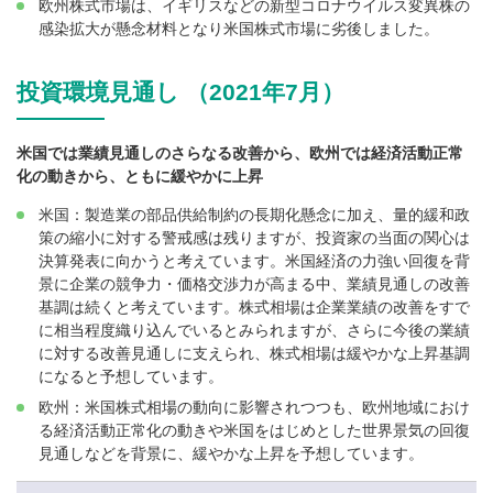
欧州株式市場は、イギリスなどの新型コロナウイルス変異株の
感染拡大が懸念材料となり米国株式市場に劣後しました。
投資環境見通し （2021年7月）
米国では業績見通しのさらなる改善から、欧州では経済活動正常
化の動きから、ともに緩やかに上昇
米国：製造業の部品供給制約の長期化懸念に加え、量的緩和政
策の縮小に対する警戒感は残りますが、投資家の当面の関心は
決算発表に向かうと考えています。米国経済の力強い回復を背
景に企業の競争力・価格交渉力が高まる中、業績見通しの改善
基調は続くと考えています。株式相場は企業業績の改善をすで
に相当程度織り込んでいるとみられますが、さらに今後の業績
に対する改善見通しに支えられ、株式相場は緩やかな上昇基調
になると予想しています。
欧州：米国株式相場の動向に影響されつつも、欧州地域におけ
る経済活動正常化の動きや米国をはじめとした世界景気の回復
見通しなどを背景に、緩やかな上昇を予想しています。