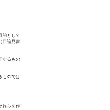
目的として
（目論見書
証するもの
るものでは
それらを作