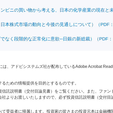
ビニの買い物から考える、日本の化学産業の現在と未来）（
本株式市場の動向と今後の見通しについて）（PDF：428
なく段階的な正常化に意欲─日銀の新総裁）（PDF：610
アドビシステムズ社が配布しているAdobe Acrobat Reader®が
するための情報提供を目的とするものです。
資信託説明書（交付目論見書）をご覧ください。また、ファン
会社よりお渡しいたしますので、必ず投資信託説明書（交付目
べて受益者に帰属します。投資家の皆さまの投資元本は金融機