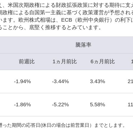
え、米国次期政権による財政拡張政策に対する期待に支
期政権による自国第一主義に基づく政策運営が予想され
います。欧州株式相場は、ECB（欧州中央銀行）の利下
ることから、底堅く推移するとみています。
騰落率
前週比
1ヵ月前比
6ヵ月前比
-1.94%
-3.44%
3.43%
2
-1.86%
-5.22%
5.58%
1
遡った期間の応答日(休日の場合は前営業日）までとします。