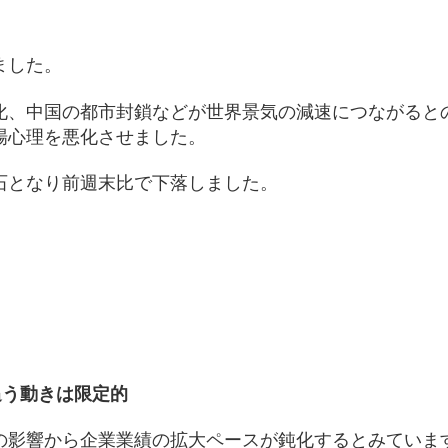
ました。
化、中国の都市封鎖などが世界景気の減速につながると
場心理を悪化させました。
石となり前週末比で下落しました。
）
追う動きは限定的
の影響から企業業績の拡大ペースが鈍化するとみていま