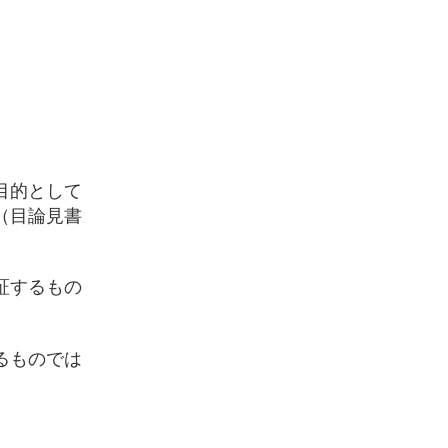
目的として
（目論見書
証するもの
るものでは