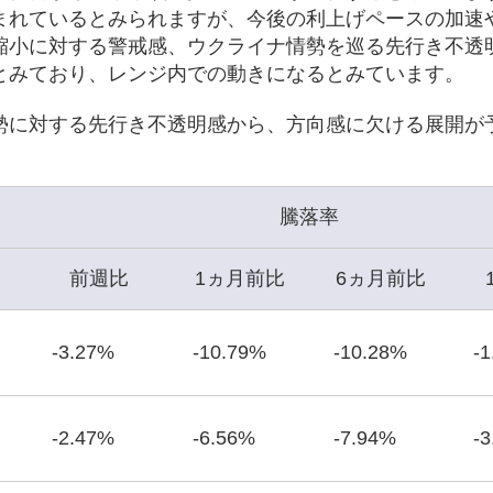
まれているとみられますが、今後の利上げペースの加速や
縮小に対する警戒感、ウクライナ情勢を巡る先行き不透
とみており、レンジ内での動きになるとみています。
勢に対する先行き不透明感から、方向感に欠ける展開が
騰落率
前週比
1ヵ月前比
6ヵ月前比
-3.27%
-10.79%
-10.28%
-
-2.47%
-6.56%
-7.94%
-