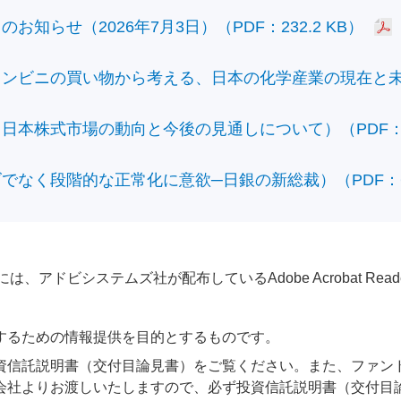
知らせ（2026年7月3日）（PDF：232.2 KB）
ビニの買い物から考える、日本の化学産業の現在と未来）（
本株式市場の動向と今後の見通しについて）（PDF：428
なく段階的な正常化に意欲─日銀の新総裁）（PDF：610
アドビシステムズ社が配布しているAdobe Acrobat Reader®が
するための情報提供を目的とするものです。
資信託説明書（交付目論見書）をご覧ください。また、ファン
会社よりお渡しいたしますので、必ず投資信託説明書（交付目