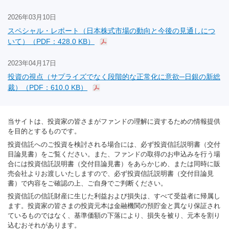
2026年03月10日
スペシャル・レポート（日本株式市場の動向と今後の見通しにつ
いて）（PDF：428.0 KB）
2023年04月17日
投資の視点（サプライズでなく段階的な正常化に意欲─日銀の新総
裁）（PDF：610.0 KB）
当サイトは、投資家の皆さまがファンドの理解に資するための情報提供
を目的とするものです。
投資信託へのご投資を検討される場合には、必ず投資信託説明書（交付
目論見書）をご覧ください。また、ファンドの取得のお申込みを行う場
合には投資信託説明書（交付目論見書）をあらかじめ、または同時に販
売会社よりお渡しいたしますので、必ず投資信託説明書（交付目論見
書）で内容をご確認の上、ご自身でご判断ください。
投資信託の信託財産に生じた利益および損失は、すべて受益者に帰属し
ます。投資家の皆さまの投資元本は金融機関の預貯金と異なり保証され
ているものではなく、基準価額の下落により、損失を被り、元本を割り
込むおそれがあります。