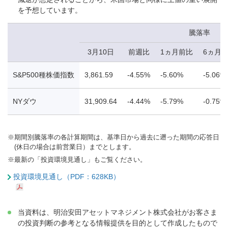
を予想しています。
騰落率
3月10日
前週比
1ヵ月前比
6ヵ月
S&P500種株価指数
3,861.59
-4.55%
-5.60%
-5.06%
NYダウ
31,909.64
-4.44%
-5.79%
-0.75%
※
期間別騰落率の各計算期間は、基準日から過去に遡った期間の応答日
(休日の場合は前営業日）までとします。
※
最新の「投資環境見通し」もご覧ください。
投資環境見通し（PDF：628KB）
当資料は、明治安田アセットマネジメント株式会社がお客さま
の投資判断の参考となる情報提供を目的として作成したもので