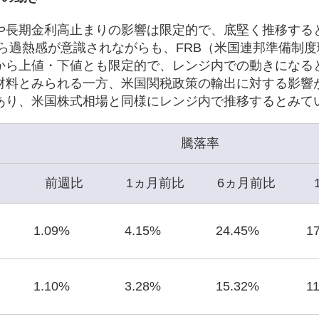
や長期金利高止まりの影響は限定的で、底堅く推移する
ら過熱感が意識されながらも、FRB（米国連邦準備制
から上値・下値とも限定的で、レンジ内での動きになる
材料とみられる一方、米国関税政策の輸出に対する影響
あり、米国株式相場と同様にレンジ内で推移するとみて
騰落率
前週比
1ヵ月前比
6ヵ月前比
1.09%
4.15%
24.45%
1
1.10%
3.28%
15.32%
1