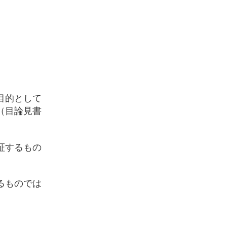
目的として
（目論見書
証するもの
るものでは