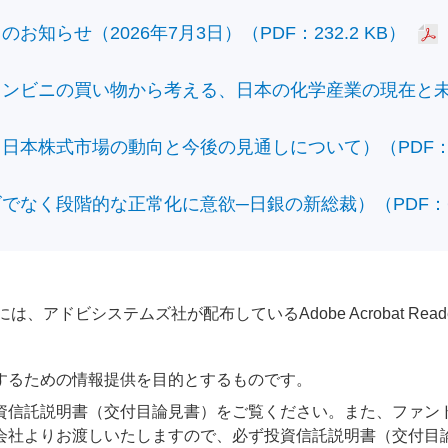
知らせ（2026年7月3日）（PDF：232.2 KB）
ビニの買い物から考える、日本の化学産業の現在と未来）（
本株式市場の動向と今後の見通しについて）（PDF：428
なく段階的な正常化に意欲─日銀の新総裁）（PDF：610
アドビシステムズ社が配布しているAdobe Acrobat Reader®が
するための情報提供を目的とするものです。
資信託説明書（交付目論見書）をご覧ください。また、ファン
会社よりお渡しいたしますので、必ず投資信託説明書（交付目