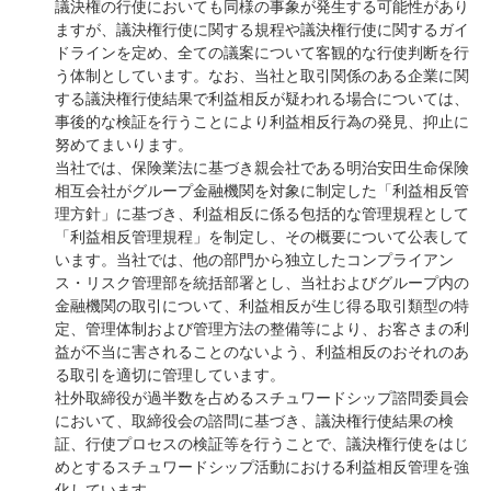
議決権の行使においても同様の事象が発生する可能性があり
ますが、議決権行使に関する規程や議決権行使に関するガイ
ドラインを定め、全ての議案について客観的な行使判断を行
う体制としています。なお、当社と取引関係のある企業に関
する議決権行使結果で利益相反が疑われる場合については、
事後的な検証を行うことにより利益相反行為の発見、抑止に
努めてまいります。
当社では、保険業法に基づき親会社である明治安田生命保険
相互会社がグループ金融機関を対象に制定した「利益相反管
理方針」に基づき、利益相反に係る包括的な管理規程として
「利益相反管理規程」を制定し、その概要について公表して
います。当社では、他の部門から独立したコンプライアン
ス・リスク管理部を統括部署とし、当社およびグループ内の
金融機関の取引について、利益相反が生じ得る取引類型の特
定、管理体制および管理方法の整備等により、お客さまの利
益が不当に害されることのないよう、利益相反のおそれのあ
る取引を適切に管理しています。
社外取締役が過半数を占めるスチュワードシップ諮問委員会
において、取締役会の諮問に基づき、議決権行使結果の検
証、行使プロセスの検証等を行うことで、議決権行使をはじ
めとするスチュワードシップ活動における利益相反管理を強
化しています。