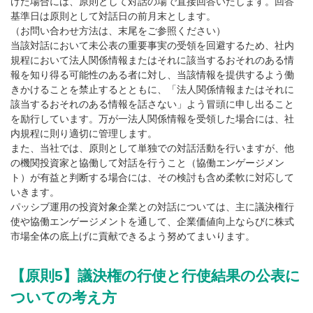
けた場合には、原則として対話の場で直接回答いたします。回答
基準日は原則として対話日の前月末とします。
（お問い合わせ方法は、末尾をご参照ください）
当該対話において未公表の重要事実の受領を回避するため、社内
規程において法人関係情報またはそれに該当するおそれのある情
報を知り得る可能性のある者に対し、当該情報を提供するよう働
きかけることを禁止するとともに、「法人関係情報またはそれに
該当するおそれのある情報を話さない」よう冒頭に申し出ること
を励行しています。万が一法人関係情報を受領した場合には、社
内規程に則り適切に管理します。
また、当社では、原則として単独での対話活動を行いますが、他
の機関投資家と協働して対話を行うこと（協働エンゲージメン
ト）が有益と判断する場合には、その検討も含め柔軟に対応して
いきます。
パッシブ運用の投資対象企業との対話については、主に議決権行
使や協働エンゲージメントを通して、企業価値向上ならびに株式
市場全体の底上げに貢献できるよう努めてまいります。
【原則5】議決権の行使と行使結果の公表に
ついての考え方