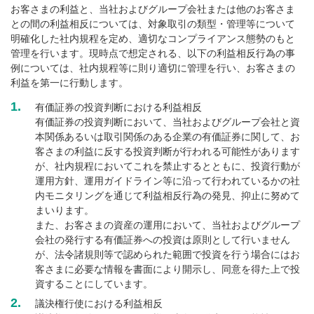
お客さまの利益と、当社およびグループ会社または他のお客さま
との間の利益相反については、対象取引の類型・管理等について
明確化した社内規程を定め、適切なコンプライアンス態勢のもと
管理を行います。現時点で想定される、以下の利益相反行為の事
例については、社内規程等に則り適切に管理を行い、お客さまの
利益を第一に行動します。
1.
有価証券の投資判断における利益相反
有価証券の投資判断において、当社およびグループ会社と資
本関係あるいは取引関係のある企業の有価証券に関して、お
客さまの利益に反する投資判断が行われる可能性があります
が、社内規程においてこれを禁止するとともに、投資行動が
運用方針、運用ガイドライン等に沿って行われているかの社
内モニタリングを通じて利益相反行為の発見、抑止に努めて
まいります。
また、お客さまの資産の運用において、当社およびグループ
会社の発行する有価証券への投資は原則として行いません
が、法令諸規則等で認められた範囲で投資を行う場合にはお
客さまに必要な情報を書面により開示し、同意を得た上で投
資することにしています。
2.
議決権行使における利益相反