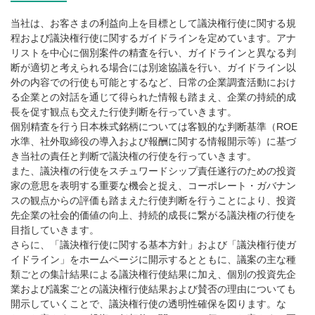
当社は、お客さまの利益向上を目標として議決権行使に関する規
程および議決権行使に関するガイドラインを定めています。アナ
リストを中心に個別案件の精査を行い、ガイドラインと異なる判
断が適切と考えられる場合には別途協議を行い、ガイドライン以
外の内容での行使も可能とするなど、日常の企業調査活動におけ
る企業との対話を通じて得られた情報も踏まえ、企業の持続的成
長を促す観点も交えた行使判断を行っていきます。
個別精査を行う日本株式銘柄については客観的な判断基準（ROE
水準、社外取締役の導入および報酬に関する情報開示等）に基づ
き当社の責任と判断で議決権の行使を行っていきます。
また、議決権の行使をスチュワードシップ責任遂行のための投資
家の意思を表明する重要な機会と捉え、コーポレート・ガバナン
スの観点からの評価も踏まえた行使判断を行うことにより、投資
先企業の社会的価値の向上、持続的成長に繋がる議決権の行使を
目指していきます。
さらに、「議決権行使に関する基本方針」および「議決権行使ガ
イドライン」をホームページに開示するとともに、議案の主な種
類ごとの集計結果による議決権行使結果に加え、個別の投資先企
業および議案ごとの議決権行使結果および賛否の理由についても
開示していくことで、議決権行使の透明性確保を図ります。な