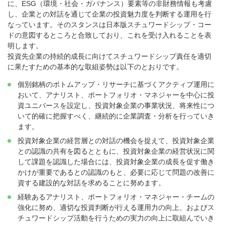
に、ESG（環境・社会・ガバナンス）要素等の非財務情報も考慮
し、企業との対話を通じて企業の投資魅力度を判断する運用を行
なっています。そのスタンスは日本版スチュワードシップ・コー
ドの意図するところと合致しており、これを受け入れることを表
明します。
投資先企業の持続的成長に向けてスチュワードシップ責任を適切
に果たすための基本的な取組姿勢は以下のとおりです。
個別銘柄のボトムアップ・リサーチに基づくアクティブ運用に
おいて、アナリスト、ポートフォリオ・マネジャーを中心に投
資ユニバースを設定し、投資対象企業の事業状況、将来性につ
いて的確に把握すべく、継続的に企業調査・分析を行っていき
ます。
投資対象企業の経営層との対話の機会を捉えて、投資対象企業
との認識の共有を図るとともに、投資対象企業の経営状況に関
して課題を認識した場合には、投資対象企業の成長を促す働き
かけが重要であるとの認識のもと、必要に応じて問題の改善に
資する建設的な対話を求めることに努めます。
経験あるアナリスト、ポートフォリオ・マネジャー・チームの
強化に努め、適切な投資判断が行える運用力の向上、およびス
チュワードシップ活動を行うための実力の向上に取組んでいき