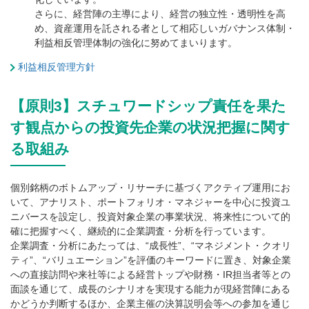
さらに、経営陣の主導により、経営の独立性・透明性を高
め、資産運用を託される者として相応しいガバナンス体制・
利益相反管理体制の強化に努めてまいります。
利益相反管理方針
【原則3】スチュワードシップ責任を果た
す観点からの投資先企業の状況把握に関す
る取組み
個別銘柄のボトムアップ・リサーチに基づくアクティブ運用にお
いて、アナリスト、ポートフォリオ・マネジャーを中心に投資ユ
ニバースを設定し、投資対象企業の事業状況、将来性について的
確に把握すべく、継続的に企業調査・分析を行っています。
企業調査・分析にあたっては、“成長性”、“マネジメント・クオリ
ティ”、“バリュエーション”を評価のキーワードに置き、対象企業
への直接訪問や来社等による経営トップや財務・IR担当者等との
面談を通じて、成長のシナリオを実現する能力が現経営陣にある
かどうか判断するほか、企業主催の決算説明会等への参加を通じ