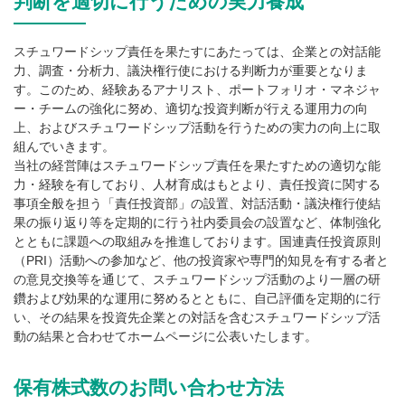
判断を適切に行うための実力養成
スチュワードシップ責任を果たすにあたっては、企業との対話能
力、調査・分析力、議決権行使における判断力が重要となりま
す。このため、経験あるアナリスト、ポートフォリオ・マネジャ
ー・チームの強化に努め、適切な投資判断が行える運用力の向
上、およびスチュワードシップ活動を行うための実力の向上に取
組んでいきます。
当社の経営陣はスチュワードシップ責任を果たすための適切な能
力・経験を有しており、人材育成はもとより、責任投資に関する
事項全般を担う「責任投資部」の設置、対話活動・議決権行使結
果の振り返り等を定期的に行う社内委員会の設置など、体制強化
とともに課題への取組みを推進しております。国連責任投資原則
（PRI）活動への参加など、他の投資家や専門的知見を有する者と
の意見交換等を通じて、スチュワードシップ活動のより一層の研
鑽および効果的な運用に努めるとともに、自己評価を定期的に行
い、その結果を投資先企業との対話を含むスチュワードシップ活
動の結果と合わせてホームページに公表いたします。
保有株式数のお問い合わせ方法