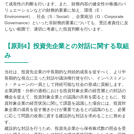
て成長性の判断を行います。また、財務内容の健全性や株価のバ
リュエーションなどの財務的要素に加え、環境（E：
Environment）、社会（S：Social）、企業統治（G：Corporate
Governance）といった非財務的要素についても、受託者責任に反
しない範囲で、適切に考慮した投資判断を行います。
【原則4】投資先企業との対話に関する取組
み
当社は、投資先企業の中長期的な持続的成長を促すべく、より中
長期的な視点に立った対話や議決権行使を行い、インベストメン
ト・チェーンの一員として持続可能な社会の形成に貢献します。
企業調査・分析の過程における投資対象企業の経営層との対話の
機会を捉えて、投資対象企業との認識の共有を図るとともに、投
資対象企業の経営状況に関して課題を認識した場合には、投資対
象企業の成長を促す働きかけが重要であるとの認識のもと、必要
に応じて問題の改善に資する建設的な対話を求めることに努めま
す。
建設的な対話を行うため、投資先企業から保有株式数の照会を受