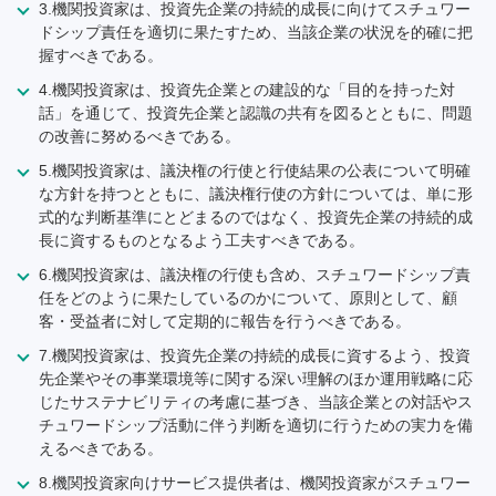
3.機関投資家は、投資先企業の持続的成長に向けてスチュワー
ドシップ責任を適切に果たすため、当該企業の状況を的確に把
握すべきである。
4.機関投資家は、投資先企業との建設的な「目的を持った対
話」を通じて、投資先企業と認識の共有を図るとともに、問題
の改善に努めるべきである。
5.機関投資家は、議決権の行使と行使結果の公表について明確
な方針を持つとともに、議決権行使の方針については、単に形
式的な判断基準にとどまるのではなく、投資先企業の持続的成
長に資するものとなるよう工夫すべきである。
6.機関投資家は、議決権の行使も含め、スチュワードシップ責
任をどのように果たしているのかについて、原則として、顧
客・受益者に対して定期的に報告を行うべきである。
7.機関投資家は、投資先企業の持続的成長に資するよう、投資
先企業やその事業環境等に関する深い理解のほか運用戦略に応
じたサステナビリティの考慮に基づき、当該企業との対話やス
チュワードシップ活動に伴う判断を適切に行うための実力を備
えるべきである。
8.機関投資家向けサービス提供者は、機関投資家がスチュワー