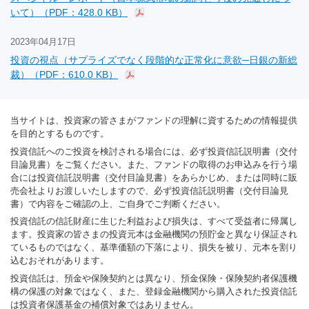
いて）（PDF：428.0 KB）
2023年04月17日
投資の視点（サプライズでなく段階的な正常化に意欲─日銀の新総
裁）（PDF：610.0 KB）
当サイトは、投資家の皆さまがファンドの理解に資するための情報提供
を目的とするものです。
投資信託へのご投資を検討される場合には、必ず投資信託説明書（交付
目論見書）をご覧ください。また、ファンドの取得のお申込みを行う場
合には投資信託説明書（交付目論見書）をあらかじめ、または同時に販
売会社よりお渡しいたしますので、必ず投資信託説明書（交付目論見
書）で内容をご確認の上、ご自身でご判断ください。
投資信託の信託財産に生じた利益および損失は、すべて受益者に帰属し
ます。投資家の皆さまの投資元本は金融機関の預貯金と異なり保証され
ているものではなく、基準価額の下落により、損失を被り、元本を割り
込むおそれがあります。
投資信託は、預金や保険契約とは異なり、預金保険・保険契約者保護機
構の保護の対象ではなく、また、登録金融機関から購入された投資信託
は投資者保護基金の補償対象ではありません。