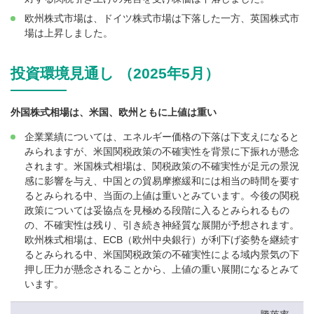
欧州株式市場は、ドイツ株式市場は下落した一方、英国株式市
場は上昇しました。
投資環境見通し （2025年5月）
外国株式相場は、米国、欧州ともに上値は重い
企業業績については、エネルギー価格の下落は下支えになると
みられますが、米国関税政策の不確実性を背景に下振れが懸念
されます。米国株式相場は、関税政策の不確実性が足元の景況
感に影響を与え、中国との貿易摩擦緩和には相当の時間を要す
るとみられる中、当面の上値は重いとみています。今後の関税
政策については妥協点を見極める段階に入るとみられるもの
の、不確実性は残り、引き続き神経質な展開が予想されます。
欧州株式相場は、ECB（欧州中央銀行）が利下げ姿勢を継続す
るとみられる中、米国関税政策の不確実性による域内景気の下
押し圧力が懸念されることから、上値の重い展開になるとみて
います。