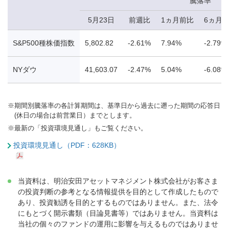
騰落率
5月23日
前週比
1ヵ月前比
6ヵ月
S&P500種株価指数
5,802.82
-2.61%
7.94%
-2.79%
NYダウ
41,603.07
-2.47%
5.04%
-6.08%
※
期間別騰落率の各計算期間は、基準日から過去に遡った期間の応答日
(休日の場合は前営業日）までとします。
※
最新の「投資環境見通し」もご覧ください。
投資環境見通し（PDF：628KB）
当資料は、明治安田アセットマネジメント株式会社がお客さま
の投資判断の参考となる情報提供を目的として作成したもので
あり、投資勧誘を目的とするものではありません。また、法令
にもとづく開示書類（目論見書等）ではありません。当資料は
当社の個々のファンドの運用に影響を与えるものではありませ