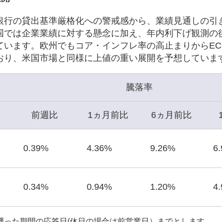
銀行の貸出基準厳格化への警戒感から、業績見通しの引
国では企業業績に対する懸念に加え、年内利下げ観測の
ています。欧州でもコア・インフレ率の高止まりからEC
おり、米国市場と同様に上値の重い展開を予想していま
騰落率
前週比
1ヵ月前比
6ヵ月前比
0.39%
4.36%
9.26%
6
0.34%
0.94%
1.20%
4
遡った期間の応答日(休日の場合は前営業日）までとします。