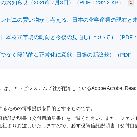
知らせ（2026年7月3日）（PDF：232.2 KB）
ビニの買い物から考える、日本の化学産業の現在と未来）（
本株式市場の動向と今後の見通しについて）（PDF：428
なく段階的な正常化に意欲─日銀の新総裁）（PDF：610
アドビシステムズ社が配布しているAdobe Acrobat Reader®が
するための情報提供を目的とするものです。
資信託説明書（交付目論見書）をご覧ください。また、ファン
会社よりお渡しいたしますので、必ず投資信託説明書（交付目