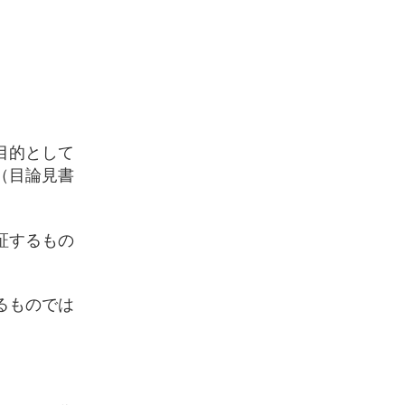
目的として
（目論見書
証するもの
るものでは