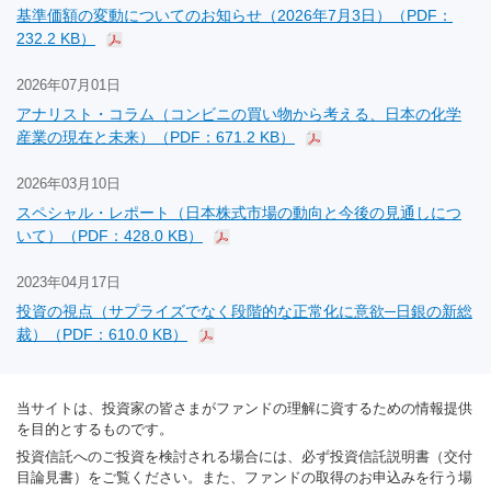
基準価額の変動についてのお知らせ（2026年7月3日）（PDF：
232.2 KB）
2026年07月01日
アナリスト・コラム（コンビニの買い物から考える、日本の化学
産業の現在と未来）（PDF：671.2 KB）
2026年03月10日
スペシャル・レポート（日本株式市場の動向と今後の見通しにつ
いて）（PDF：428.0 KB）
2023年04月17日
投資の視点（サプライズでなく段階的な正常化に意欲─日銀の新総
裁）（PDF：610.0 KB）
当サイトは、投資家の皆さまがファンドの理解に資するための情報提供
を目的とするものです。
投資信託へのご投資を検討される場合には、必ず投資信託説明書（交付
目論見書）をご覧ください。また、ファンドの取得のお申込みを行う場