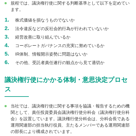
規程では、議決権行使に関する判断基準として以下を定めてい
ます。
1.
株式価値を損なうものでないか
2.
法令違反などの反社会的行為が行われていないか
3.
経営改善に取り組んでいるか
4.
コーポレートガバナンスの充実に努めているか
5.
IR体制、情報開示姿勢に問題はないか
6.
その他、受託者責任遂行の観点から見て適切か
議決権行使にかかる体制・意思決定プロセ
ス
当社では、議決権行使に関する事項を協議・報告するための機
関として、責任投資委員会議決権行使分科会（議決権行使分科
会）を設置しています。議決権行使分科会は、分科会長である
運用関連部の担当執行役員、主たるメンバーである運用関連部
の部長により構成されています。