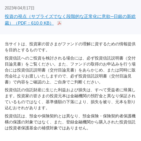
2023年04月17日
投資の視点（サプライズでなく段階的な正常化に意欲─日銀の新総
裁）（PDF：610.0 KB）
当サイトは、投資家の皆さまがファンドの理解に資するための情報提供
を目的とするものです。
投資信託へのご投資を検討される場合には、必ず投資信託説明書（交付
目論見書）をご覧ください。また、ファンドの取得のお申込みを行う場
合には投資信託説明書（交付目論見書）をあらかじめ、または同時に販
売会社よりお渡しいたしますので、必ず投資信託説明書（交付目論見
書）で内容をご確認の上、ご自身でご判断ください。
投資信託の信託財産に生じた利益および損失は、すべて受益者に帰属し
ます。投資家の皆さまの投資元本は金融機関の預貯金と異なり保証され
ているものではなく、基準価額の下落により、損失を被り、元本を割り
込むおそれがあります。
投資信託は、預金や保険契約とは異なり、預金保険・保険契約者保護機
構の保護の対象ではなく、また、登録金融機関から購入された投資信託
は投資者保護基金の補償対象ではありません。