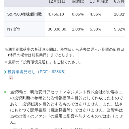
12月31日
前週比
1ヵ月前比
6ヵ月前
S&P500種株価指数
4,766.18
0.85%
4.36%
10.91%
NYダウ
36,338.30
1.08%
5.38%
5.32%
※
期間別騰落率の各計算期間は、基準日から過去に遡った期間の応答日
(休日の場合は前営業日）までとします。
※
最新の「投資環境見通し」もご覧ください。
投資環境見通し（PDF：628KB）
当資料は、明治安田アセットマネジメント株式会社がお客さま
の投資判断の参考となる情報提供を目的として作成したもので
あり、投資勧誘を目的とするものではありません。また、法令
にもとづく開示書類（目論見書等）ではありません。当資料は
当社の個々のファンドの運用に影響を与えるものではありませ
ん。