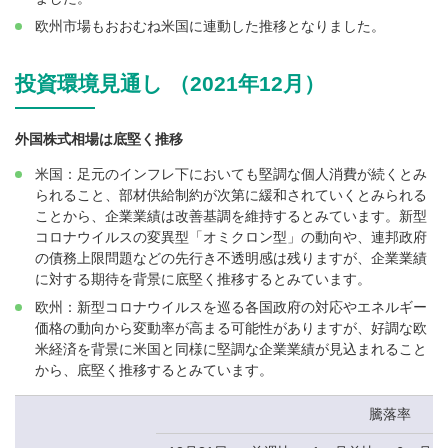
欧州市場もおおむね米国に連動した推移となりました。
投資環境見通し （2021年12月）
外国株式相場は底堅く推移
米国：足元のインフレ下においても堅調な個人消費が続くとみ
られること、部材供給制約が次第に緩和されていくとみられる
ことから、企業業績は改善基調を維持するとみています。新型
コロナウイルスの変異型「オミクロン型」の動向や、連邦政府
の債務上限問題などの先行き不透明感は残りますが、企業業績
に対する期待を背景に底堅く推移するとみています。
欧州：新型コロナウイルスを巡る各国政府の対応やエネルギー
価格の動向から変動率が高まる可能性がありますが、好調な欧
米経済を背景に米国と同様に堅調な企業業績が見込まれること
から、底堅く推移するとみています。
騰落率