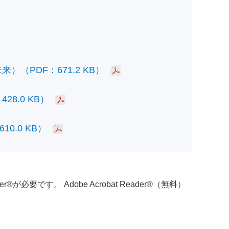
PDF：671.2 KB）
.0 KB）
.0 KB）
必要です。 Adobe Acrobat Reader®（無料）