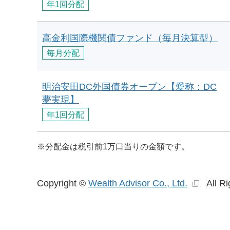
年1回分配
高金利国際機関債ファンド（毎月決算型）
毎月分配
明治安田DC外国債券オープン【愛称：DC
夢実現】
年1回分配
※
分配金は税引前1万口当りの金額です。
Copyright ©
Wealth Advisor Co., Ltd.
All R