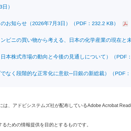
3日）
知らせ（2026年7月3日）（PDF：232.2 KB）
ビニの買い物から考える、日本の化学産業の現在と未来）（
本株式市場の動向と今後の見通しについて）（PDF：428
なく段階的な正常化に意欲─日銀の新総裁）（PDF：610
アドビシステムズ社が配布しているAdobe Acrobat Reader®が
するための情報提供を目的とするものです。