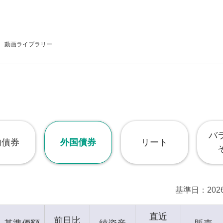
動画
ライブラリー
バ
内債券
外国債券
リート
基準日
20
直近
前日比