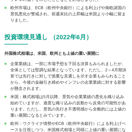
欧州市場は、ECB（欧州中央銀行）による利上げや南欧諸国の
景気悪化が警戒され、前週末比の上昇幅は米国より小幅に留ま
りました。
投資環境見通し （2022年6月）
外国株式相場は、米国、欧州とも上値の重い展開に
企業業績は、一部に市場予想を下回る決算もみられましたが、
全体としては堅調な結果となっています。ただし、2～4月期決
算では先行きに対して慎重な見通しを示す企業もみられること
から、今後の金融引き締めやインフレの企業業績に対する影響
が懸念されます。
米国：株式相場は5月以降、景気や企業業績の悪化を織り込み
始めていますが、過度な織り込みの反動から反発の可能性があ
ります。ただし、景気の先行き不透明感から全般的には上値の
重い展開になるとみています。
欧州：ウクライナ情勢やECB（欧州中央銀行）による利上げペ
ースを注視しつつ、米国株式相場と同様に上値の重い展開にな