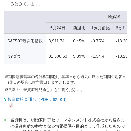
るとみています。
騰落率
6月24日
前週比
1ヵ月前比
6ヵ月前
S&P500種株価指数
3,911.74
6.45%
-0.75%
-18.36
NYダウ
31,500.68
5.39%
-1.34%
-13.23
※
期間別騰落率の各計算期間は、基準日から過去に遡った期間の応答日
(休日の場合は前営業日）までとします。
※
最新の「投資環境見通し」もご覧ください。
投資環境見通し（PDF：628KB）
当資料は、明治安田アセットマネジメント株式会社がお客さま
の投資判断の参考となる情報提供を目的として作成したもので