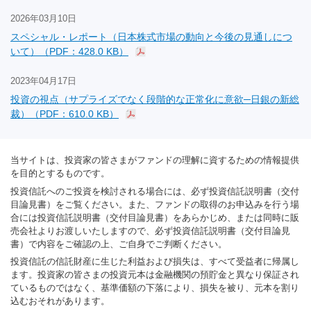
2026年03月10日
スペシャル・レポート（日本株式市場の動向と今後の見通しにつ
いて）（PDF：428.0 KB）
2023年04月17日
投資の視点（サプライズでなく段階的な正常化に意欲─日銀の新総
裁）（PDF：610.0 KB）
当サイトは、投資家の皆さまがファンドの理解に資するための情報提供
を目的とするものです。
投資信託へのご投資を検討される場合には、必ず投資信託説明書（交付
目論見書）をご覧ください。また、ファンドの取得のお申込みを行う場
合には投資信託説明書（交付目論見書）をあらかじめ、または同時に販
売会社よりお渡しいたしますので、必ず投資信託説明書（交付目論見
書）で内容をご確認の上、ご自身でご判断ください。
投資信託の信託財産に生じた利益および損失は、すべて受益者に帰属し
ます。投資家の皆さまの投資元本は金融機関の預貯金と異なり保証され
ているものではなく、基準価額の下落により、損失を被り、元本を割り
込むおそれがあります。