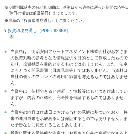
※
期間別騰落率の各計算期間は、基準日から過去に遡った期間の応答日
(休日の場合は前営業日）までとします。
※
最新の「投資環境見通し」もご覧ください。
投資環境見通し（PDF：628KB）
当資料は、明治安田アセットマネジメント株式会社がお客さま
の投資判断の参考となる情報提供を目的として作成したもので
あり、投資勧誘を目的とするものではありません。また、法令
にもとづく開示書類（目論見書等）ではありません。当資料は
当社の個々のファンドの運用に影響を与えるものではありませ
ん。
当資料は、信頼できると判断した情報等にもとづき作成してい
ますが、内容の正確性、完全性を保証するものではありませ
ん。
当資料の内容は作成日における当社の見解に基づいており、将
来の運用成果を示唆あるいは保証するものではありません。ま
た予告なしに変更することもあります。
投資に関する最終的な決定は、お客さま自身の判断でなさるよ