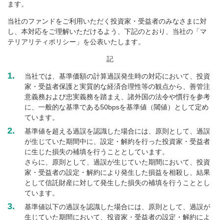
ます。
当社のファンドをご利用いただく投資家・受益者のみなさまに対
し、本対応をご理解いただけるよう、下記のとおり、当社の「マ
テリアリティポリシー」を公表いたします。
記
1.
当社では、基準価額の計算過誤発生時の対応において、投資
家・受益者保護と実質的な経済合理性等の観点から、善管注
意義務および忠実義務を踏まえ、諸外国の法令や慣行を参考
に、一般的な基準である50bpsを基準値（閾値）として定め
ています。
2.
基準値を超える過誤を認識した場合には、原則として、過誤
が生じていた期間中に、設定・解約を行った投資家・受益者
に生じた損失の補填を行うこととしています。
さらに、原則として、過誤が生じていた期間において、投資
家・受益者の設定・解約により発生した損益を相殺し、結果
として信託財産に対して発生した損失の補填を行うこととし
ています。
3.
基準値以下の過誤を認識した場合には、原則として、過誤が
生じていた期間において、投資家・受益者の設定・解約によ