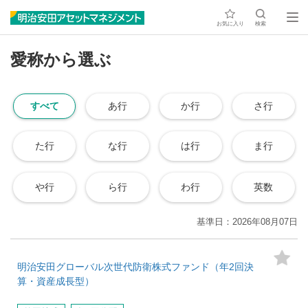
お気に入り
検索
愛称から選ぶ
すべて
あ行
か行
さ行
た行
な行
は行
ま行
や行
ら行
わ行
英数
基準日
2026年08月07日
明治安田グローバル次世代防衛株式ファンド（年2回決
算・資産成長型）