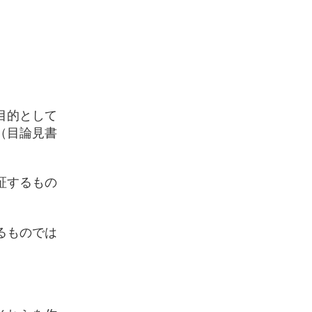
目的として
（目論見書
証するもの
るものでは