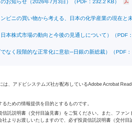
知らせ（2026年7月3日）（PDF：232.2 KB）
ビニの買い物から考える、日本の化学産業の現在と未来）（
本株式市場の動向と今後の見通しについて）（PDF：428
なく段階的な正常化に意欲─日銀の新総裁）（PDF：610
アドビシステムズ社が配布しているAdobe Acrobat Reader®が
するための情報提供を目的とするものです。
資信託説明書（交付目論見書）をご覧ください。また、ファン
会社よりお渡しいたしますので、必ず投資信託説明書（交付目