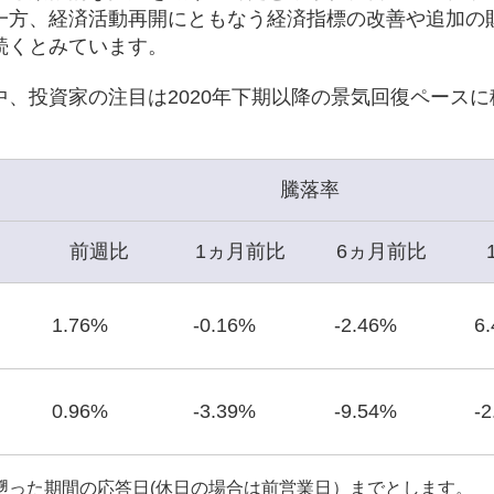
一方、経済活動再開にともなう経済指標の改善や追加の
続くとみています。
、投資家の注目は2020年下期以降の景気回復ペースに
騰落率
前週比
1ヵ月前比
6ヵ月前比
1.76%
-0.16%
-2.46%
6
0.96%
-3.39%
-9.54%
-
遡った期間の応答日(休日の場合は前営業日）までとします。