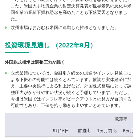
また、米国大手物流企業の暫定決算発表が世界景気の悪化や米
国企業の業績下振れ懸念を高めたことも下落要因となりまし
た。
欧州市場はおおむね米国に連動した推移となりました。
投資環境見通し （2022年9月）
外国株式相場は調整圧力が続く
企業業績については、金融引き締めの加速やインフレ見通しに
よる下振れの可能性は続くとみています。軟調な実体経済に加
え、主要中央銀行による利上げなど、外国株式相場にとって調
整圧力がかかりやすい状況が続くと予想しています。ただし、
今後は米国ではインフレ率がピークアウトとの見方が台頭する
可能性もあり、下値を拾う動きも出やすいとみています。
騰落率
9月16日
前週比
1ヵ月前比
6ヵ月