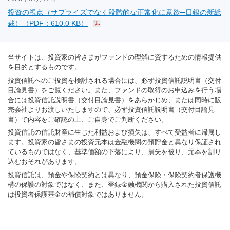
投資の視点（サプライズでなく段階的な正常化に意欲─日銀の新総
裁）（PDF：610.0 KB）
当サイトは、投資家の皆さまがファンドの理解に資するための情報提供
を目的とするものです。
投資信託へのご投資を検討される場合には、必ず投資信託説明書（交付
目論見書）をご覧ください。また、ファンドの取得のお申込みを行う場
合には投資信託説明書（交付目論見書）をあらかじめ、または同時に販
売会社よりお渡しいたしますので、必ず投資信託説明書（交付目論見
書）で内容をご確認の上、ご自身でご判断ください。
投資信託の信託財産に生じた利益および損失は、すべて受益者に帰属し
ます。投資家の皆さまの投資元本は金融機関の預貯金と異なり保証され
ているものではなく、基準価額の下落により、損失を被り、元本を割り
込むおそれがあります。
投資信託は、預金や保険契約とは異なり、預金保険・保険契約者保護機
構の保護の対象ではなく、また、登録金融機関から購入された投資信託
は投資者保護基金の補償対象ではありません。