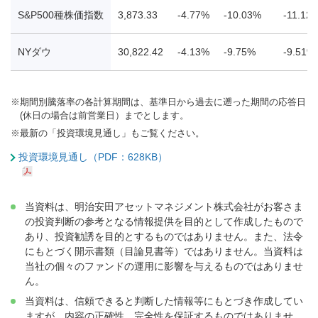
S&P500種株価指数
3,873.33
-4.77%
-10.03%
-11.12
NYダウ
30,822.42
-4.13%
-9.75%
-9.51%
※
期間別騰落率の各計算期間は、基準日から過去に遡った期間の応答日
(休日の場合は前営業日）までとします。
※
最新の「投資環境見通し」もご覧ください。
投資環境見通し（PDF：628KB）
当資料は、明治安田アセットマネジメント株式会社がお客さま
の投資判断の参考となる情報提供を目的として作成したもので
あり、投資勧誘を目的とするものではありません。また、法令
にもとづく開示書類（目論見書等）ではありません。当資料は
当社の個々のファンドの運用に影響を与えるものではありませ
ん。
当資料は、信頼できると判断した情報等にもとづき作成してい
ますが、内容の正確性、完全性を保証するものではありませ