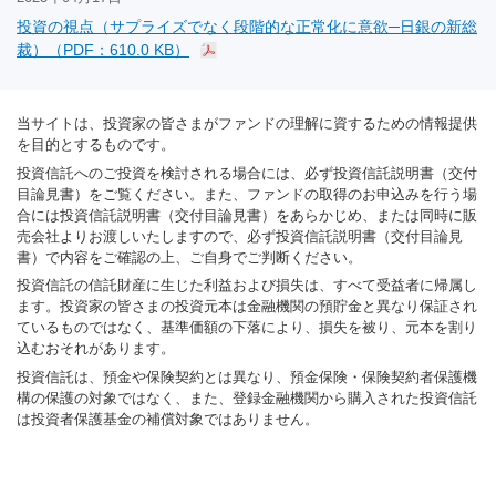
投資の視点（サプライズでなく段階的な正常化に意欲─日銀の新総
裁）（PDF：610.0 KB）
当サイトは、投資家の皆さまがファンドの理解に資するための情報提供
を目的とするものです。
投資信託へのご投資を検討される場合には、必ず投資信託説明書（交付
目論見書）をご覧ください。また、ファンドの取得のお申込みを行う場
合には投資信託説明書（交付目論見書）をあらかじめ、または同時に販
売会社よりお渡しいたしますので、必ず投資信託説明書（交付目論見
書）で内容をご確認の上、ご自身でご判断ください。
投資信託の信託財産に生じた利益および損失は、すべて受益者に帰属し
ます。投資家の皆さまの投資元本は金融機関の預貯金と異なり保証され
ているものではなく、基準価額の下落により、損失を被り、元本を割り
込むおそれがあります。
投資信託は、預金や保険契約とは異なり、預金保険・保険契約者保護機
構の保護の対象ではなく、また、登録金融機関から購入された投資信託
は投資者保護基金の補償対象ではありません。