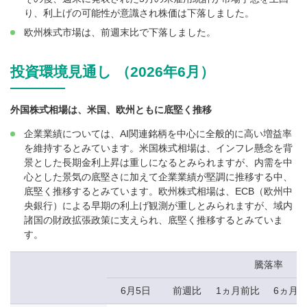
り、利上げの可能性が意識され株価は下落しました。
欧州株式市場は、前週末比で下落しました。
投資環境見通し （2026年6月）
外国株式相場は、米国、欧州ともに底堅く推移
企業業績については、AI関連銘柄を中心に全般的に高い増益率
を維持するとみています。米国株式相場は、インフレ懸念を背
景とした長期金利上昇は重しになるとみられますが、内需を中
心とした景気の底堅さに加えて企業業績が堅調に推移する中、
底堅く推移するとみています。欧州株式相場は、ECB（欧州中
央銀行）による早期の利上げ観測が重しとみられますが、域内
諸国の財政拡張政策に支えられ、底堅く推移するとみていま
す。
騰落率
6月5日
前週比
1ヵ月前比
6ヵ月