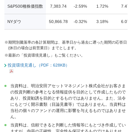
S&P500種株価指数
7,383.74
-2.59%
1.72%
7.47
NYダウ
50,866.78
-0.32%
3.18%
6.07
※
期間別騰落率の各計算期間は、基準日から過去に遡った期間の応答日
(休日の場合は前営業日）までとします。
※
最新の「投資環境見通し」もご覧ください。
投資環境見通し（PDF：628KB）
当資料は、明治安田アセットマネジメント株式会社がお客さま
の投資判断の参考となる情報提供を目的として作成したもので
あり、投資勧誘を目的とするものではありません。また、法令
にもとづく開示書類（目論見書等）ではありません。当資料は
当社の個々のファンドの運用に影響を与えるものではありませ
ん。
当資料は、信頼できると判断した情報等にもとづき作成してい
ますが、内容の正確性、完全性を保証するものではありませ