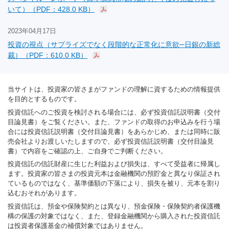
いて）（PDF：428.0 KB）
2023年04月17日
投資の視点（サプライズでなく段階的な正常化に意欲─日銀の新総
裁）（PDF：610.0 KB）
当サイトは、投資家の皆さまがファンドの理解に資するための情報提供
を目的とするものです。
投資信託へのご投資を検討される場合には、必ず投資信託説明書（交付
目論見書）をご覧ください。また、ファンドの取得のお申込みを行う場
合には投資信託説明書（交付目論見書）をあらかじめ、または同時に販
売会社よりお渡しいたしますので、必ず投資信託説明書（交付目論見
書）で内容をご確認の上、ご自身でご判断ください。
投資信託の信託財産に生じた利益および損失は、すべて受益者に帰属し
ます。投資家の皆さまの投資元本は金融機関の預貯金と異なり保証され
ているものではなく、基準価額の下落により、損失を被り、元本を割り
込むおそれがあります。
投資信託は、預金や保険契約とは異なり、預金保険・保険契約者保護機
構の保護の対象ではなく、また、登録金融機関から購入された投資信託
は投資者保護基金の補償対象ではありません。