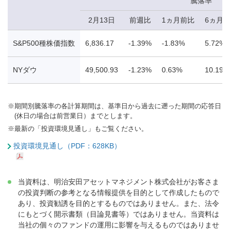
騰落率
2月13日
前週比
1ヵ月前比
6ヵ月
S&P500種株価指数
6,836.17
-1.39%
-1.83%
5.72%
NYダウ
49,500.93
-1.23%
0.63%
10.19%
※
期間別騰落率の各計算期間は、基準日から過去に遡った期間の応答日
(休日の場合は前営業日）までとします。
※
最新の「投資環境見通し」もご覧ください。
投資環境見通し（PDF：628KB）
当資料は、明治安田アセットマネジメント株式会社がお客さま
の投資判断の参考となる情報提供を目的として作成したもので
あり、投資勧誘を目的とするものではありません。また、法令
にもとづく開示書類（目論見書等）ではありません。当資料は
当社の個々のファンドの運用に影響を与えるものではありませ