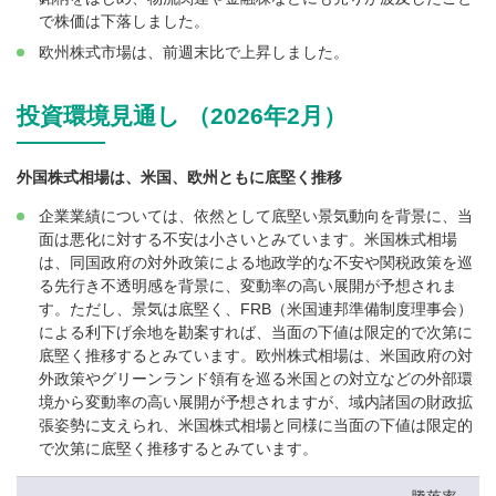
で株価は下落しました。
欧州株式市場は、前週末比で上昇しました。
投資環境見通し （2026年2月）
外国株式相場は、米国、欧州ともに底堅く推移
企業業績については、依然として底堅い景気動向を背景に、当
面は悪化に対する不安は小さいとみています。米国株式相場
は、同国政府の対外政策による地政学的な不安や関税政策を巡
る先行き不透明感を背景に、変動率の高い展開が予想されま
す。ただし、景気は底堅く、FRB（米国連邦準備制度理事会）
による利下げ余地を勘案すれば、当面の下値は限定的で次第に
底堅く推移するとみています。欧州株式相場は、米国政府の対
外政策やグリーンランド領有を巡る米国との対立などの外部環
境から変動率の高い展開が予想されますが、域内諸国の財政拡
張姿勢に支えられ、米国株式相場と同様に当面の下値は限定的
で次第に底堅く推移するとみています。