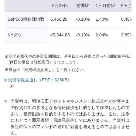
8月29日
前週比
1ヵ月前比
6ヵ月
S&P500種株価指数
6,460.26
-0.10%
1.40%
8.49%
NYダウ
45,544.88
-0.19%
2.04%
3.89%
※
期間別騰落率の各計算期間は、基準日から過去に遡った期間の応答日
(休日の場合は前営業日）までとします。
※
最新の「投資環境見通し」もご覧ください。
投資環境見通し（PDF：628KB）
当資料は、明治安田アセットマネジメント株式会社がお客さま
の投資判断の参考となる情報提供を目的として作成したもので
あり、投資勧誘を目的とするものではありません。また、法令
にもとづく開示書類（目論見書等）ではありません。当資料は
当社の個々のファンドの運用に影響を与えるものではありませ
ん。