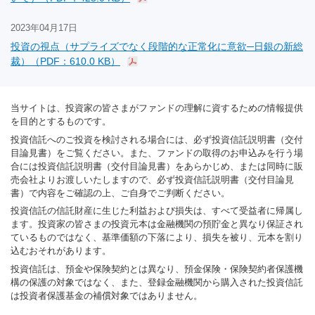
2023年04月17日
投資の視点（サプライズでなく段階的な正常化に意欲─日銀の新総
裁）（PDF：610.0 KB）
当サイトは、投資家の皆さまがファンドの理解に資するための情報提供
を目的とするものです。
投資信託へのご投資を検討される場合には、必ず投資信託説明書（交付
目論見書）をご覧ください。また、ファンドの取得のお申込みを行う場
合には投資信託説明書（交付目論見書）をあらかじめ、または同時に販
売会社よりお渡しいたしますので、必ず投資信託説明書（交付目論見
書）で内容をご確認の上、ご自身でご判断ください。
投資信託の信託財産に生じた利益および損失は、すべて受益者に帰属し
ます。投資家の皆さまの投資元本は金融機関の預貯金と異なり保証され
ているものではなく、基準価額の下落により、損失を被り、元本を割り
込むおそれがあります。
投資信託は、預金や保険契約とは異なり、預金保険・保険契約者保護機
構の保護の対象ではなく、また、登録金融機関から購入された投資信託
は投資者保護基金の補償対象ではありません。