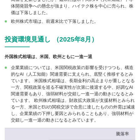
体開発競争への懸念が強まり、ハイテク株を中心に売られ、株
価は下落しました。
欧州株式市場は、前週末比で下落しました。
投資環境見通し （2025年8月）
外国株式相場は、米国、欧州ともに一進一退
企業業績については、米国関税政策の影響を受けつつも、構造
的なAI（人工知能）関連需要に支えられ、底堅く推移するとみ
ています。 米国株式相場は、長期金利の高止まりが重しとなる
一方、関税政策を巡る不確実性が次第に後退する中、好調なAI
関連需要もあり、強弱材料が交錯し一進一退の動きになるとみ
ています。 欧州株式相場は、財政拡大政策が支援材料とみられ
る一方、米国とEUの関税交渉で合意に達したものの外需は減速
し、企業業績の下押し要因とみられることもあり、強弱材料が
交錯し一進一退の動きになるとみています。
騰落率