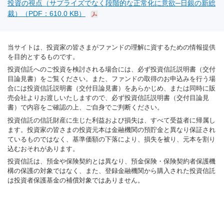
投資の視点（サプライズでなく段階的な正常化に意欲─日銀の新総
裁）（PDF：610.0 KB）
当サイトは、投資家の皆さまがファンドの理解に資するための情報提供
を目的とするものです。
投資信託へのご投資を検討される場合には、必ず投資信託説明書（交付
目論見書）をご覧ください。また、ファンドの取得のお申込みを行う場
合には投資信託説明書（交付目論見書）をあらかじめ、または同時に販
売会社よりお渡しいたしますので、必ず投資信託説明書（交付目論見
書）で内容をご確認の上、ご自身でご判断ください。
投資信託の信託財産に生じた利益および損失は、すべて受益者に帰属し
ます。投資家の皆さまの投資元本は金融機関の預貯金と異なり保証され
ているものではなく、基準価額の下落により、損失を被り、元本を割り
込むおそれがあります。
投資信託は、預金や保険契約とは異なり、預金保険・保険契約者保護機
構の保護の対象ではなく、また、登録金融機関から購入された投資信託
は投資者保護基金の補償対象ではありません。