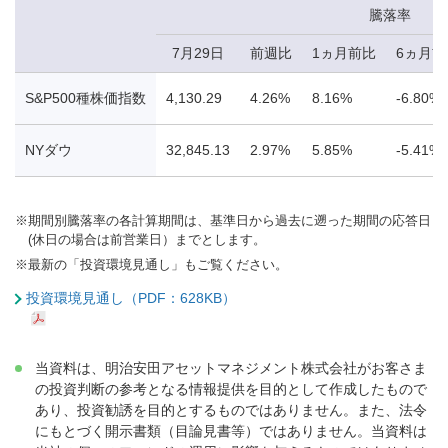
騰落率
7月29日
前週比
1ヵ月前比
6ヵ月前
S&P500種株価指数
4,130.29
4.26%
8.16%
-6.80%
NYダウ
32,845.13
2.97%
5.85%
-5.41%
※
期間別騰落率の各計算期間は、基準日から過去に遡った期間の応答日
(休日の場合は前営業日）までとします。
※
最新の「投資環境見通し」もご覧ください。
投資環境見通し（PDF：628KB）
当資料は、明治安田アセットマネジメント株式会社がお客さま
の投資判断の参考となる情報提供を目的として作成したもので
あり、投資勧誘を目的とするものではありません。また、法令
にもとづく開示書類（目論見書等）ではありません。当資料は