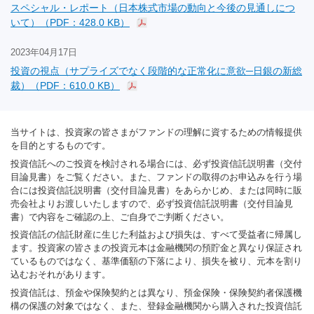
スペシャル・レポート（日本株式市場の動向と今後の見通しにつ
いて）（PDF：428.0 KB）
2023年04月17日
投資の視点（サプライズでなく段階的な正常化に意欲─日銀の新総
裁）（PDF：610.0 KB）
当サイトは、投資家の皆さまがファンドの理解に資するための情報提供
を目的とするものです。
投資信託へのご投資を検討される場合には、必ず投資信託説明書（交付
目論見書）をご覧ください。また、ファンドの取得のお申込みを行う場
合には投資信託説明書（交付目論見書）をあらかじめ、または同時に販
売会社よりお渡しいたしますので、必ず投資信託説明書（交付目論見
書）で内容をご確認の上、ご自身でご判断ください。
投資信託の信託財産に生じた利益および損失は、すべて受益者に帰属し
ます。投資家の皆さまの投資元本は金融機関の預貯金と異なり保証され
ているものではなく、基準価額の下落により、損失を被り、元本を割り
込むおそれがあります。
投資信託は、預金や保険契約とは異なり、預金保険・保険契約者保護機
構の保護の対象ではなく、また、登録金融機関から購入された投資信託