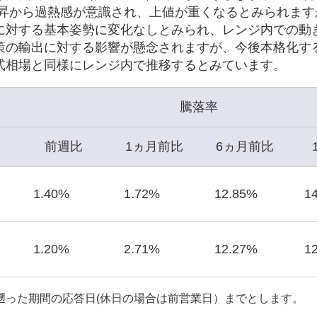
上昇から過熱感が意識され、上値が重くなるとみられます
げに対する基本姿勢に変化なしとみられ、レンジ内での動
策の輸出に対する影響が懸念されますが、今後本格化す
式相場と同様にレンジ内で推移するとみています。
騰落率
前週比
1ヵ月前比
6ヵ月前比
1.40%
1.72%
12.85%
1
1.20%
2.71%
12.27%
1
遡った期間の応答日(休日の場合は前営業日）までとします。