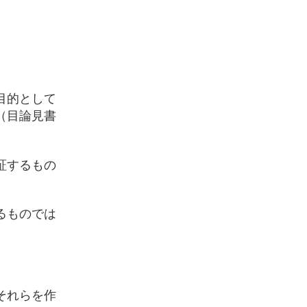
目的として
（目論見書
証するもの
るものでは
それらを作