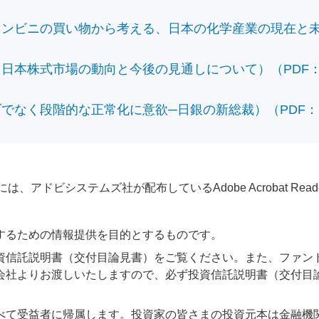
ビニの買い物から考える、日本の化学産業の現在と未来）（
本株式市場の動向と今後の見通しについて）（PDF：428
なく段階的な正常化に意欲─日銀の新総裁）（PDF：610
アドビシステムズ社が配布しているAdobe Acrobat Reader®が
するための情報提供を目的とするものです。
資信託説明書（交付目論見書）をご覧ください。また、ファン
会社よりお渡しいたしますので、必ず投資信託説明書（交付目
べて受益者に帰属します。投資家の皆さまの投資元本は金融機