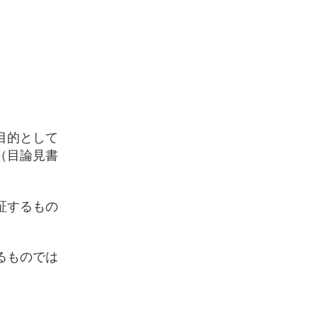
目的として
（目論見書
証するもの
るものでは