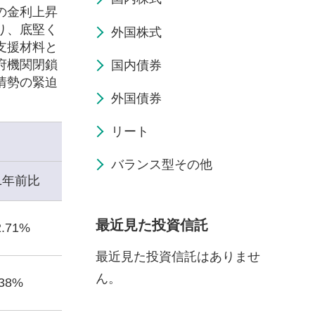
の金利上昇
り、底堅く
外国株式
支援材料と
府機関閉鎖
国内債券
情勢の緊迫
外国債券
リート
バランス型その他
1年前比
最近見た投資信託
2.71%
最近見た投資信託はありませ
ん。
.38%