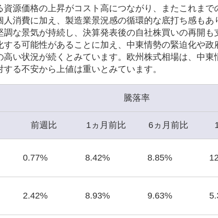
る資源価格の上昇がコスト高につながり、またこれまで
個人消費に加え、製造業景況感の循環的な底打ち感もあ
堅調な景気が持続し、決算発表後の自社株買いの再開も
化する可能性があることに加え、中東情勢の緊迫化や政
の高い状況が続くとみています。欧州株式相場は、中東
対する不安から上値は重いとみています。
騰落率
前週比
1ヵ月前比
6ヵ月前比
0.77%
8.42%
8.85%
1
2.42%
8.93%
9.63%
5