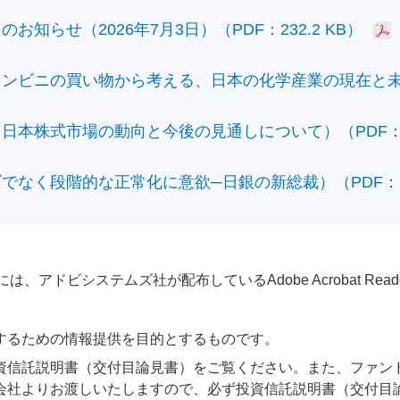
知らせ（2026年7月3日）（PDF：232.2 KB）
ビニの買い物から考える、日本の化学産業の現在と未来）（
本株式市場の動向と今後の見通しについて）（PDF：428
なく段階的な正常化に意欲─日銀の新総裁）（PDF：610
アドビシステムズ社が配布しているAdobe Acrobat Reader®が
するための情報提供を目的とするものです。
資信託説明書（交付目論見書）をご覧ください。また、ファン
会社よりお渡しいたしますので、必ず投資信託説明書（交付目