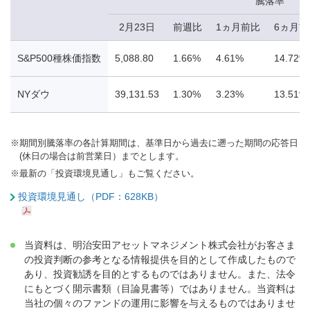
騰落率
2月23日
前週比
1ヵ月前比
6ヵ月前
S&P500種株価指数
5,088.80
1.66%
4.61%
14.72%
NYダウ
39,131.53
1.30%
3.23%
13.51%
※
期間別騰落率の各計算期間は、基準日から過去に遡った期間の応答日
(休日の場合は前営業日）までとします。
※
最新の「投資環境見通し」もご覧ください。
投資環境見通し（PDF：628KB）
当資料は、明治安田アセットマネジメント株式会社がお客さま
の投資判断の参考となる情報提供を目的として作成したもので
あり、投資勧誘を目的とするものではありません。また、法令
にもとづく開示書類（目論見書等）ではありません。当資料は
当社の個々のファンドの運用に影響を与えるものではありませ