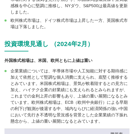
感株を中心に堅調に推移し、NYダウ、S&P500は最高値を更新
しました。
欧州株式市場は、ドイツ株式市場は上昇した一方、英国株式市
場は下落しました。
投資環境見通し （2024年2月）
外国株式相場は、米国、欧州ともに上値は重い
企業業績については、半導体市場や人工知能に対する期待感に
加えて依然として堅調な個人消費に支えられ、底堅く推移する
とみています。米国株式相場は、景気が軟着陸するとの見方に
加え、ハイテク企業の好業績にも支えられるとみられますが、
これまでの金利上昇の影響もあり、上値の重い展開になるとみ
ています。欧州株式相場は、ECB（欧州中央銀行）による早期
の利下げ観測が後退する中、域内ならびに経済関係の強い中国
において先行き不透明な景況感を背景とした企業業績の下振れ
懸念から、上値の重い展開になるとみています。