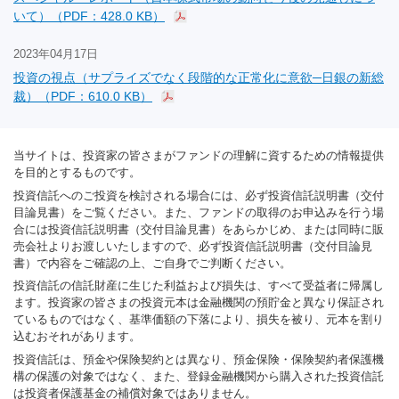
いて）（PDF：428.0 KB）
2023年04月17日
投資の視点（サプライズでなく段階的な正常化に意欲─日銀の新総
裁）（PDF：610.0 KB）
当サイトは、投資家の皆さまがファンドの理解に資するための情報提供
を目的とするものです。
投資信託へのご投資を検討される場合には、必ず投資信託説明書（交付
目論見書）をご覧ください。また、ファンドの取得のお申込みを行う場
合には投資信託説明書（交付目論見書）をあらかじめ、または同時に販
売会社よりお渡しいたしますので、必ず投資信託説明書（交付目論見
書）で内容をご確認の上、ご自身でご判断ください。
投資信託の信託財産に生じた利益および損失は、すべて受益者に帰属し
ます。投資家の皆さまの投資元本は金融機関の預貯金と異なり保証され
ているものではなく、基準価額の下落により、損失を被り、元本を割り
込むおそれがあります。
投資信託は、預金や保険契約とは異なり、預金保険・保険契約者保護機
構の保護の対象ではなく、また、登録金融機関から購入された投資信託
は投資者保護基金の補償対象ではありません。