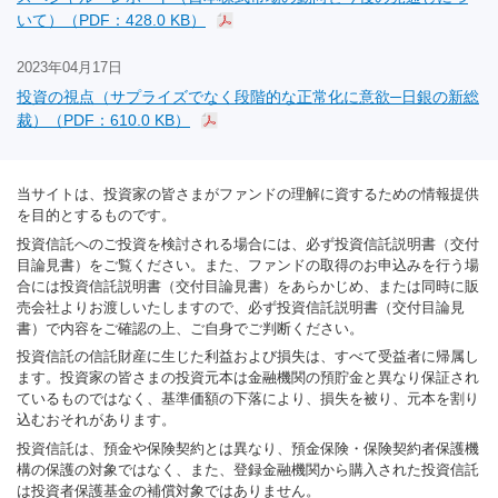
いて）（PDF：428.0 KB）
2023年04月17日
投資の視点（サプライズでなく段階的な正常化に意欲─日銀の新総
裁）（PDF：610.0 KB）
当サイトは、投資家の皆さまがファンドの理解に資するための情報提供
を目的とするものです。
投資信託へのご投資を検討される場合には、必ず投資信託説明書（交付
目論見書）をご覧ください。また、ファンドの取得のお申込みを行う場
合には投資信託説明書（交付目論見書）をあらかじめ、または同時に販
売会社よりお渡しいたしますので、必ず投資信託説明書（交付目論見
書）で内容をご確認の上、ご自身でご判断ください。
投資信託の信託財産に生じた利益および損失は、すべて受益者に帰属し
ます。投資家の皆さまの投資元本は金融機関の預貯金と異なり保証され
ているものではなく、基準価額の下落により、損失を被り、元本を割り
込むおそれがあります。
投資信託は、預金や保険契約とは異なり、預金保険・保険契約者保護機
構の保護の対象ではなく、また、登録金融機関から購入された投資信託
は投資者保護基金の補償対象ではありません。