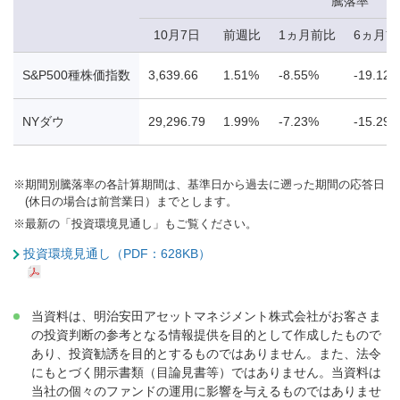
騰落率
10月7日
前週比
1ヵ月前比
6ヵ月前
S&P500種株価指数
3,639.66
1.51%
-8.55%
-19.12
NYダウ
29,296.79
1.99%
-7.23%
-15.29
※
期間別騰落率の各計算期間は、基準日から過去に遡った期間の応答日
(休日の場合は前営業日）までとします。
※
最新の「投資環境見通し」もご覧ください。
投資環境見通し（PDF：628KB）
当資料は、明治安田アセットマネジメント株式会社がお客さま
の投資判断の参考となる情報提供を目的として作成したもので
あり、投資勧誘を目的とするものではありません。また、法令
にもとづく開示書類（目論見書等）ではありません。当資料は
当社の個々のファンドの運用に影響を与えるものではありませ