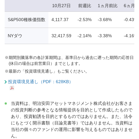
10月27日
前週比
1ヵ月前比
6ヵ月
S&P500種株価指数
4,117.37
-2.53%
-3.68%
-0.43%
NYダウ
32,417.59
-2.14%
-3.38%
-4.16%
※
期間別騰落率の各計算期間は、基準日から過去に遡った期間の応答日
(休日の場合は前営業日）までとします。
※
最新の「投資環境見通し」もご覧ください。
投資環境見通し（PDF：628KB）
当資料は、明治安田アセットマネジメント株式会社がお客さま
の投資判断の参考となる情報提供を目的として作成したもので
あり、投資勧誘を目的とするものではありません。また、法令
にもとづく開示書類（目論見書等）ではありません。当資料は
当社の個々のファンドの運用に影響を与えるものではありませ
ん。