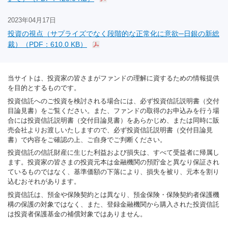
2023年04月17日
投資の視点（サプライズでなく段階的な正常化に意欲─日銀の新総
裁）（PDF：610.0 KB）
当サイトは、投資家の皆さまがファンドの理解に資するための情報提供
を目的とするものです。
投資信託へのご投資を検討される場合には、必ず投資信託説明書（交付
目論見書）をご覧ください。また、ファンドの取得のお申込みを行う場
合には投資信託説明書（交付目論見書）をあらかじめ、または同時に販
売会社よりお渡しいたしますので、必ず投資信託説明書（交付目論見
書）で内容をご確認の上、ご自身でご判断ください。
投資信託の信託財産に生じた利益および損失は、すべて受益者に帰属し
ます。投資家の皆さまの投資元本は金融機関の預貯金と異なり保証され
ているものではなく、基準価額の下落により、損失を被り、元本を割り
込むおそれがあります。
投資信託は、預金や保険契約とは異なり、預金保険・保険契約者保護機
構の保護の対象ではなく、また、登録金融機関から購入された投資信託
は投資者保護基金の補償対象ではありません。