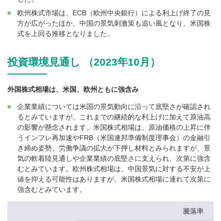
欧州株式市場は、ECB（欧州中央銀行）による利上げ終了の見
方が広がったほか、中国の景気刺激策も追い風となり、米国株
式を上回る推移となりました。
投資環境見通し （2023年10月）
外国株式相場は、米国、欧州ともに強含み
企業業績については米国の景気動向に沿って底堅さが確認され
るとみていますが、これまでの継続的な利上げに加えて原油高
の影響が懸念されます。米国株式相場は、原油価格の上昇に伴
うインフレ再加速やFRB（米国連邦準備制度理事会）の金融引
き締め姿勢、労働争議の拡大が下押し材料とみられますが、景
気の軟着陸見通しや企業業績の底堅さに支えられ、次第に強含
むとみています。欧州株式相場は、中国景気に対する不安が上
値を抑える可能性はありますが、米国株式相場に連れて次第に
強含むとみています。
騰落率