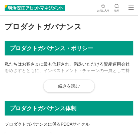
お気に入り
検索
プロダクトガバナンス
プロダクトガバナンス・ポリシー
私たちはお客さまに最も信頼され、満足いただける資産運用会社
をめざすとともに、インベストメント・チェーンの一員として持
続可能な社会の形成に貢献するため、お客さまの最善の利益の実
現を第一に行動する指針として、「運用・管理」「商品性」「情
続きを読む
報提供・開示」についてポリシーを制定し、適切なモニタリング
を通してプロダクトガバナンスを実践します。
1.
運用・管理
プロダクトガバナンス体制
プロダクトガバナンスの実効性を確保するための体制（プロ
ダクトガバナンス委員会）を整備し、徹底的なリサーチ・評
プロダクトガバナンスに係るPDCAサイクル
価を行うとともに、付加価値として当該結果に基づく品質の
維持向上・改善を促すことを通して、良好なパフォーマンス