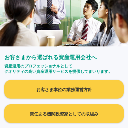
お客さまにご負担いただくコストに見合ったリターンが確
の最善の利益確保の観点から引き下げました。
保されていること
フコク日本株式ファンド
商品開発に際して、お客さまに付加価値をもたらし、長期
フコク日本債券ファンド
保有ニーズに資する商品性となっていること
フコク株25大河、フコク株50大河、フコク株75大河
3.
情報提供・開示
お客さまの投資判断に資する情報（商品性に関する情報、運
繰上償還を行いました。
用体制等を含む）を適時にわかりやすく提供することに努め
残高の減少や販売が伸び悩んだことから、今後コストに見合っ
ます。
た十分なサービスの提供が困難となる懸念があり、このまま運
お客さまから選ばれる資産運用会社へ
用を継続するよりも繰上償還することが受益者の皆さまにとっ
（視点）
て有利であると考えられることから2024年度に以下の8ファン
資産運用のプロフェッショナルとして
ドの繰上償還を行いました。
クオリティの高い資産運用サービスを提供してまいります。
マーケットや運用の状況・体制、商品特性および内容、お
欧州厳選株式ファンド
客さまが負担する手数料について、報告書やウェブサイト
等を通じて、お客さま目線で、わかりやすく開示がされて
プロダクトガバナンスの実効性を確保するための体制（プロダク
明治安田Ｎｅｘｔグローバル・リート（予想分配金提示型）
お客さま本位の業務運営方針
いること
トガバナンス委員会）を整備するとともに、商品性に沿った中長
明治安田Ｎｅｘｔグローバル・リート（資産成長型）
期的に良好なパフォーマンスを維持・提供できる運用体制を構築
2025年4月1日制定
明治安田クオリティ日本株オープン
し、全社横断の体制により、ファンドの設計・運用・見直しに関
明治安田アセットマネジメント株式会社
する意思決定を迅速かつ客観的に行っています。
ノーロード明治安田Ｊ－ＲＥＩＴアクティブ
責任ある機関投資家としての取組み
米国株式マーケット・キャッチ戦略ファンド