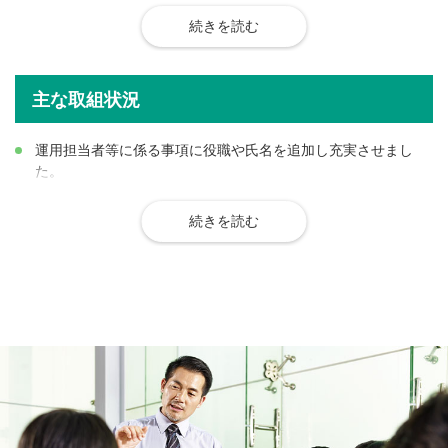
をお客さまに持続的に提供することに努めます。さらに、改
善等が困難な場合には、報酬の見直しや償還等を進めます。
続きを読む
（視点）
主な取組状況
コスト控除後の期待リターンに見合ったリスク水準が確保
されていること
運用担当者等に係る事項に役職や氏名を追加し充実させまし
商品性に沿った中長期的に良好なパフォーマンスを維持・
た。
提供できる運用体制を構築できていること
運用担当者等に係る事項
2.
商品性
続きを読む
商品の組成に当たっては、プロダクトガバナンス委員会のも
ベンチマークの「配当込み指数」への変更を実施いたしまし
とに専門機関（商品会議）をおくことで、商品性に合致した
た。
適切なリスク管理を実施するとともに、販売会社との間で、
投資家の皆さまにとって適切で分かりやすい情報をご提供する
想定するお客さま属性等の販売に関する情報連携を行うこと
ことを目的に、運用成果の検証指標であるベンチマークを、フ
を通じて、環境変化とお客さまの真のニーズを踏まえた最適
ァンドの実際の運用状況により即した「配当込み指数」へと変
で質の高い商品・サービスを提供することに努めます。
更いたしました。
ベンチマークの「配当込み指数」への変更に関するお知らせ
（視点）
（PDF：137KB）
想定するお客さまの属性を明確にし、お客さまの投資目的
信託報酬の引き下げを行いました。
に適した商品内容となっていること
同種の他社商品と比較して割高な信託報酬率を受益者の皆さま