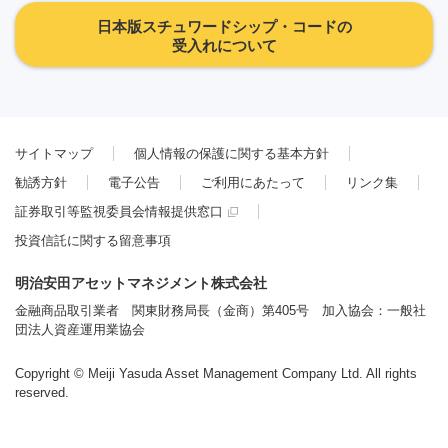
明治安田米国中小型成長株式ファンド（毎月決算・予想分配
日本版スチュワードシップ・コードの
金提示型・為替ヘッジあり）
受入れについて
明治安田米国中小型成長株式ファンド（毎月決算・予想分配
金提示型・為替ヘッジなし）
サイトマップ
個人情報の保護に関する基本方針
勧誘方針
電子公告
ご利用にあたって
リンク集
証券取引等監視委員会情報提供窓口
投資信託に関する留意事項
明治安田アセットマネジメント株式会社
金融商品取引業者 関東財務局長（金商）第405号 加入協会：一般社
団法人資産運用業協会
Copyright © Meiji Yasuda Asset Management Company Ltd. All rights
reserved.