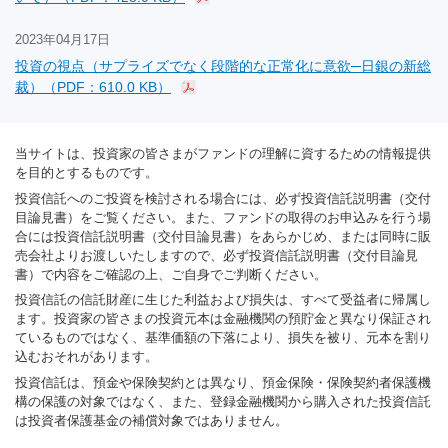
2023年04月17日
投資の視点（サプライズでなく段階的な正常化に意欲─日銀の新総
裁）（PDF：610.0 KB）
当サイトは、投資家の皆さまがファンドの理解に資するための情報提供
を目的とするものです。
投資信託へのご投資を検討される場合には、必ず投資信託説明書（交付
目論見書）をご覧ください。また、ファンドの取得のお申込みを行う場
合には投資信託説明書（交付目論見書）をあらかじめ、または同時に販
売会社よりお渡しいたしますので、必ず投資信託説明書（交付目論見
書）で内容をご確認の上、ご自身でご判断ください。
投資信託の信託財産に生じた利益および損失は、すべて受益者に帰属し
ます。投資家の皆さまの投資元本は金融機関の預貯金と異なり保証され
ているものではなく、基準価額の下落により、損失を被り、元本を割り
込むおそれがあります。
投資信託は、預金や保険契約とは異なり、預金保険・保険契約者保護機
構の保護の対象ではなく、また、登録金融機関から購入された投資信託
は投資者保護基金の補償対象ではありません。