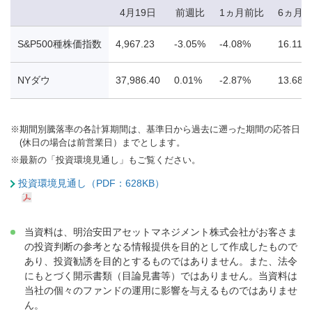
4月19日
前週比
1ヵ月前比
6ヵ月
S&P500種株価指数
4,967.23
-3.05%
-4.08%
16.11%
NYダウ
37,986.40
0.01%
-2.87%
13.68%
※
期間別騰落率の各計算期間は、基準日から過去に遡った期間の応答日
(休日の場合は前営業日）までとします。
※
最新の「投資環境見通し」もご覧ください。
投資環境見通し（PDF：628KB）
当資料は、明治安田アセットマネジメント株式会社がお客さま
の投資判断の参考となる情報提供を目的として作成したもので
あり、投資勧誘を目的とするものではありません。また、法令
にもとづく開示書類（目論見書等）ではありません。当資料は
当社の個々のファンドの運用に影響を与えるものではありませ
ん。