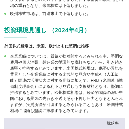
場の重石となり、米国株式は下落しました。
欧州株式市場は、前週末比で下落しました。
投資環境見通し （2024年4月）
外国株式相場は、米国、欧州ともに堅調に推移
企業業績については、景気が軟着陸するとみられる中、堅調な
雇用や個人消費、製造業の循環的な底打ちなどから、引き続き
底堅く推移するとみています。米国株式相場は、底堅い景気を
背景とした企業業績に対する楽観的な見方や生成AI（人工知
能）関連の活用拡大に対する期待に加えて、FRB（米国連邦準
備制度理事会）による利下げ見通しも支援材料となり、堅調に
推移するとみています。欧州株式相場は、経済的関係の深い中
国における景気の先行き不透明感が下押し圧力となるとみられ
ますが、実質所得が回復するとみられることもあり、米国株式
相場に追随し堅調に推移するとみています。
騰落率