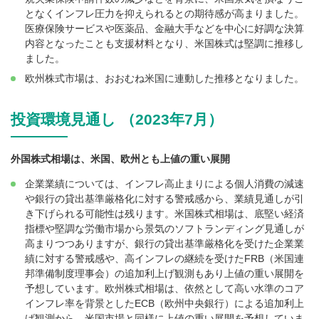
となくインフレ圧力を抑えられるとの期待感が高まりました。
医療保険サービスや医薬品、金融大手などを中心に好調な決算
内容となったことも支援材料となり、米国株式は堅調に推移し
ました。
欧州株式市場は、おおむね米国に連動した推移となりました。
投資環境見通し （2023年7月）
外国株式相場は、米国、欧州とも上値の重い展開
企業業績については、インフレ高止まりによる個人消費の減速
や銀行の貸出基準厳格化に対する警戒感から、業績見通しが引
き下げられる可能性は残ります。米国株式相場は、底堅い経済
指標や堅調な労働市場から景気のソフトランディング見通しが
高まりつつありますが、銀行の貸出基準厳格化を受けた企業業
績に対する警戒感や、高インフレの継続を受けたFRB（米国連
邦準備制度理事会）の追加利上げ観測もあり上値の重い展開を
予想しています。欧州株式相場は、依然として高い水準のコア
インフレ率を背景としたECB（欧州中央銀行）による追加利上
げ観測から、米国市場と同様に上値の重い展開を予想していま