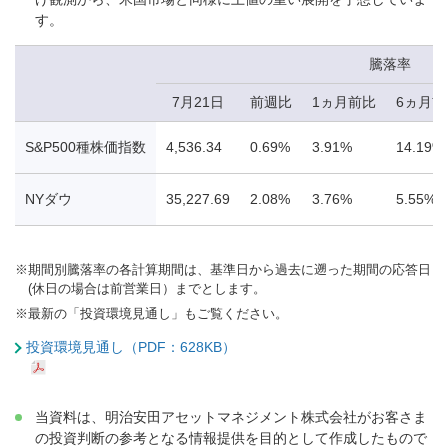
す。
騰落率
7月21日
前週比
1ヵ月前比
6ヵ月前
S&P500種株価指数
4,536.34
0.69%
3.91%
14.19%
NYダウ
35,227.69
2.08%
3.76%
5.55%
※
期間別騰落率の各計算期間は、基準日から過去に遡った期間の応答日
(休日の場合は前営業日）までとします。
※
最新の「投資環境見通し」もご覧ください。
投資環境見通し（PDF：628KB）
当資料は、明治安田アセットマネジメント株式会社がお客さま
の投資判断の参考となる情報提供を目的として作成したもので