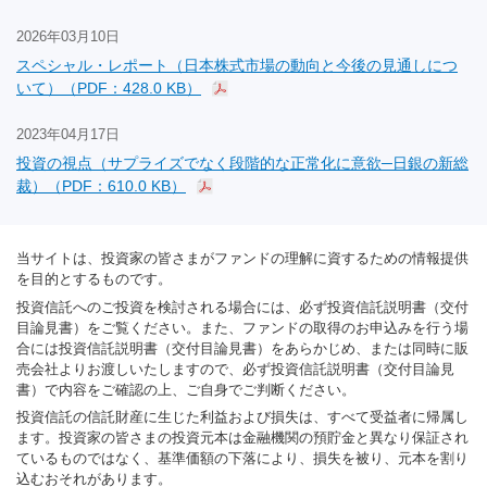
2026年03月10日
スペシャル・レポート（日本株式市場の動向と今後の見通しにつ
いて）（PDF：428.0 KB）
2023年04月17日
投資の視点（サプライズでなく段階的な正常化に意欲─日銀の新総
裁）（PDF：610.0 KB）
当サイトは、投資家の皆さまがファンドの理解に資するための情報提供
を目的とするものです。
投資信託へのご投資を検討される場合には、必ず投資信託説明書（交付
目論見書）をご覧ください。また、ファンドの取得のお申込みを行う場
合には投資信託説明書（交付目論見書）をあらかじめ、または同時に販
売会社よりお渡しいたしますので、必ず投資信託説明書（交付目論見
書）で内容をご確認の上、ご自身でご判断ください。
投資信託の信託財産に生じた利益および損失は、すべて受益者に帰属し
ます。投資家の皆さまの投資元本は金融機関の預貯金と異なり保証され
ているものではなく、基準価額の下落により、損失を被り、元本を割り
込むおそれがあります。