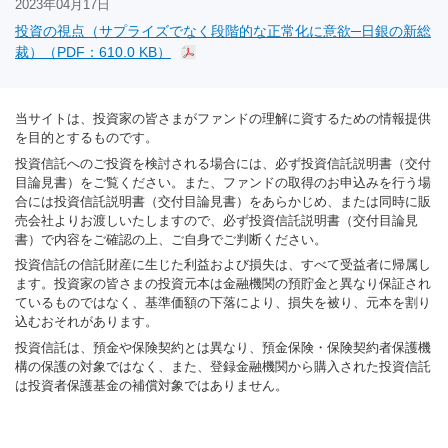
2023年04月17日
投資の視点（サプライズでなく段階的な正常化に意欲─日銀の新総
裁）（PDF：610.0 KB）
当サイトは、投資家の皆さまがファンドの理解に資するための情報提供
を目的とするものです。
投資信託へのご投資を検討される場合には、必ず投資信託説明書（交付
目論見書）をご覧ください。また、ファンドの取得のお申込みを行う場
合には投資信託説明書（交付目論見書）をあらかじめ、または同時に販
売会社よりお渡しいたしますので、必ず投資信託説明書（交付目論見
書）で内容をご確認の上、ご自身でご判断ください。
投資信託の信託財産に生じた利益および損失は、すべて受益者に帰属し
ます。投資家の皆さまの投資元本は金融機関の預貯金と異なり保証され
ているものではなく、基準価額の下落により、損失を被り、元本を割り
込むおそれがあります。
投資信託は、預金や保険契約とは異なり、預金保険・保険契約者保護機
構の保護の対象ではなく、また、登録金融機関から購入された投資信託
は投資者保護基金の補償対象ではありません。