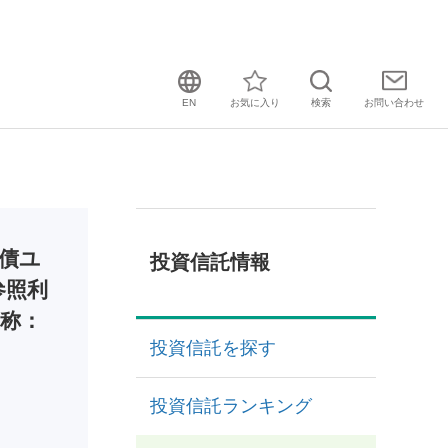
EN
お気に入り
検索
お問い
合わせ
債ユ
投資信託情報
参照利
愛称：
投資信託を探す
投資信託ランキング