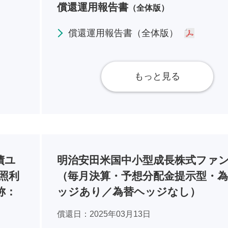
償還運用報告書
（全体版）
償還運用報告書（全体版）
もっと見る
債ユ
明治安田米国中小型成長株式ファ
照利
（毎月決算・予想分配金提示型・
称：
ッジあり／為替ヘッジなし）
償還日
2025年03月13日