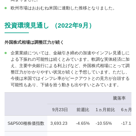
欧州市場はおおむね米国に連動した推移となりました。
投資環境見通し （2022年9月）
外国株式相場は調整圧力が続く
企業業績については、金融引き締めの加速やインフレ見通しに
よる下振れの可能性は続くとみています。軟調な実体経済に加
え、主要中央銀行による利上げなど、外国株式相場にとって調
整圧力がかかりやすい状況が続くと予想しています。ただし、
今後は米国ではインフレ率がピークアウトとの見方が台頭する
可能性もあり、下値を拾う動きも出やすいとみています。
騰落率
9月23日
前週比
1ヵ月前比
6ヵ月
S&P500種株価指数
3,693.23
-4.65%
-10.55%
-17.12