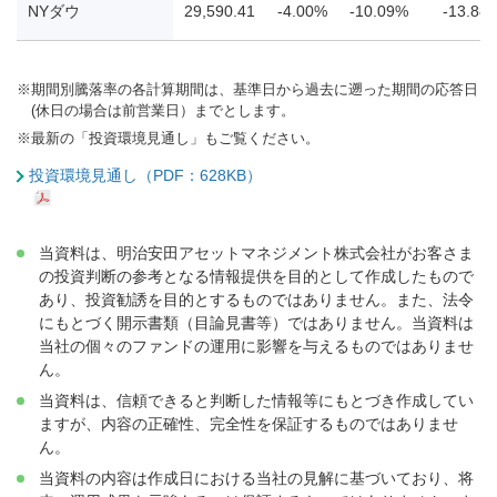
NYダウ
29,590.41
-4.00%
-10.09%
-13.88
※
期間別騰落率の各計算期間は、基準日から過去に遡った期間の応答日
(休日の場合は前営業日）までとします。
※
最新の「投資環境見通し」もご覧ください。
投資環境見通し（PDF：628KB）
当資料は、明治安田アセットマネジメント株式会社がお客さま
の投資判断の参考となる情報提供を目的として作成したもので
あり、投資勧誘を目的とするものではありません。また、法令
にもとづく開示書類（目論見書等）ではありません。当資料は
当社の個々のファンドの運用に影響を与えるものではありませ
ん。
当資料は、信頼できると判断した情報等にもとづき作成してい
ますが、内容の正確性、完全性を保証するものではありませ
ん。
当資料の内容は作成日における当社の見解に基づいており、将