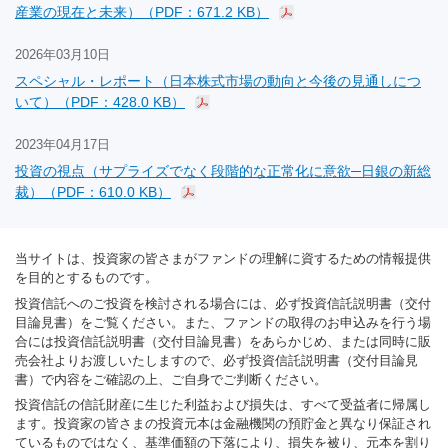
産業の現在と未来）（PDF：671.2 KB）
2026年03月10日
スペシャル・レポート（日本株式市場の動向と今後の見通しにつ
いて）（PDF：428.0 KB）
2023年04月17日
投資の視点（サプライズでなく段階的な正常化に意欲─日銀の新総
裁）（PDF：610.0 KB）
当サイトは、投資家の皆さまがファンドの理解に資するための情報提供
を目的とするものです。
投資信託へのご投資を検討される場合には、必ず投資信託説明書（交付
目論見書）をご覧ください。また、ファンドの取得のお申込みを行う場
合には投資信託説明書（交付目論見書）をあらかじめ、または同時に販
売会社よりお渡しいたしますので、必ず投資信託説明書（交付目論見
書）で内容をご確認の上、ご自身でご判断ください。
投資信託の信託財産に生じた利益および損失は、すべて受益者に帰属し
ます。投資家の皆さまの投資元本は金融機関の預貯金と異なり保証され
ているものではなく、基準価額の下落により、損失を被り、元本を割り