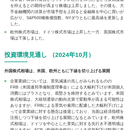
を抑えるとの期待が高まり株価は上昇しました。その後も、大
手金融機関の決算が市場予想を上回ると金融株を中心に買いが
広がり、S&P500種株価指数、NYダウともに最高値を更新しま
した。
欧州株式市場は、ドイツ株式市場は上昇した一方、英国株式市
場は下落しました。
投資環境見通し （2024年10月）
外国株式相場は、米国、欧州ともに下値を切り上げる展開
企業業績については、景気減速の兆しがみられるものの
FRB（米国連邦準備制度理事会）による大幅利下げが米国個人
消費にはプラスとなり、底堅さを維持するとみています。米国
株式相場は、大統領選挙の動向次第で変動率が高まる可能性は
ありますが、FRBによる景気や雇用に配慮した大幅利下げによ
って企業業績に対する懸念は後退しており、当面は経済指標を
注視しつつ下値を切り上げる展開になるとみています。欧州株
式相場は、ドイツを中心とした景気に対する先行き不透明感は
残りますが、ECB（欧州中央銀行）による追加利下げ観測に支