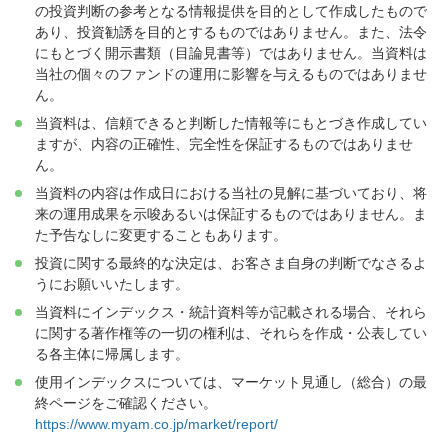
の投資判断の参考となる情報提供を目的として作成したもので
あり、投資勧誘を目的とするものではありません。また、法令
にもとづく開示書類（目論見書等）ではありません。当資料は
当社の個々のファンドの運用に影響を与えるものではありませ
ん。
当資料は、信頼できると判断した情報等にもとづき作成してい
ますが、内容の正確性、完全性を保証するものではありませ
ん。
当資料の内容は作成日における当社の見解に基づいており、将
来の運用成果を示唆あるいは保証するものではありません。ま
た予告なしに変更することもあります。
投資に関する最終的な決定は、お客さま自身の判断でなさるよ
うにお願いいたします。
当資料にインデックス・統計資料等が記載される場合、それら
に関する著作権等の一切の権利は、それらを作成・公表してい
る各主体に帰属します。
使用インデックスについては、マーケット見通し（総合）の最
終ページをご確認ください。
https://www.myam.co.jp/market/report/