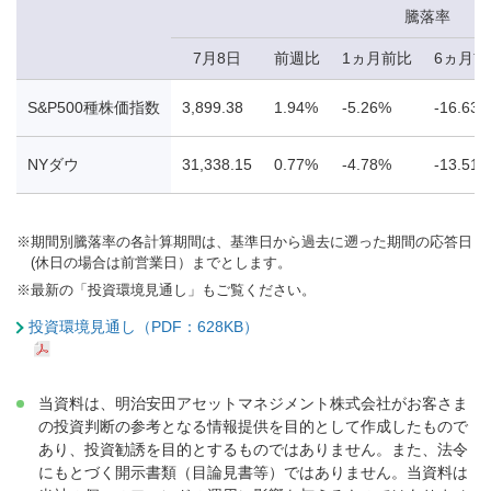
騰落率
7月8日
前週比
1ヵ月前比
6ヵ月前
S&P500種株価指数
3,899.38
1.94%
-5.26%
-16.63
NYダウ
31,338.15
0.77%
-4.78%
-13.51
※
期間別騰落率の各計算期間は、基準日から過去に遡った期間の応答日
(休日の場合は前営業日）までとします。
※
最新の「投資環境見通し」もご覧ください。
投資環境見通し（PDF：628KB）
当資料は、明治安田アセットマネジメント株式会社がお客さま
の投資判断の参考となる情報提供を目的として作成したもので
あり、投資勧誘を目的とするものではありません。また、法令
にもとづく開示書類（目論見書等）ではありません。当資料は