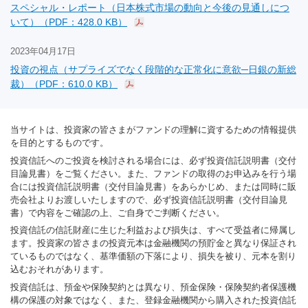
スペシャル・レポート（日本株式市場の動向と今後の見通しにつ
いて）（PDF：428.0 KB）
2023年04月17日
投資の視点（サプライズでなく段階的な正常化に意欲─日銀の新総
裁）（PDF：610.0 KB）
当サイトは、投資家の皆さまがファンドの理解に資するための情報提供
を目的とするものです。
投資信託へのご投資を検討される場合には、必ず投資信託説明書（交付
目論見書）をご覧ください。また、ファンドの取得のお申込みを行う場
合には投資信託説明書（交付目論見書）をあらかじめ、または同時に販
売会社よりお渡しいたしますので、必ず投資信託説明書（交付目論見
書）で内容をご確認の上、ご自身でご判断ください。
投資信託の信託財産に生じた利益および損失は、すべて受益者に帰属し
ます。投資家の皆さまの投資元本は金融機関の預貯金と異なり保証され
ているものではなく、基準価額の下落により、損失を被り、元本を割り
込むおそれがあります。
投資信託は、預金や保険契約とは異なり、預金保険・保険契約者保護機
構の保護の対象ではなく、また、登録金融機関から購入された投資信託