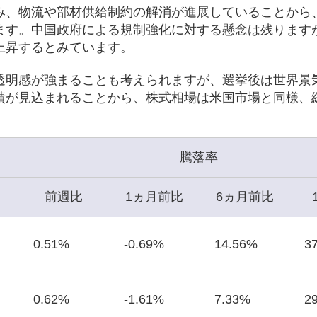
み、物流や部材供給制約の解消が進展していることから
ます。中国政府による規制強化に対する懸念は残ります
上昇するとみています。
透明感が強まることも考えられますが、選挙後は世界景
績が見込まれることから、株式相場は米国市場と同様、
騰落率
前週比
1ヵ月前比
6ヵ月前比
0.51%
-0.69%
14.56%
3
0.62%
-1.61%
7.33%
2