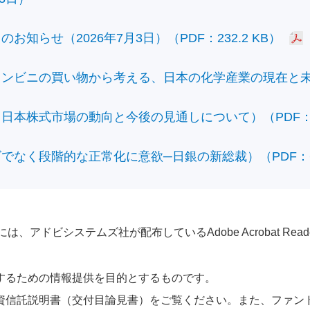
知らせ（2026年7月3日）（PDF：232.2 KB）
ビニの買い物から考える、日本の化学産業の現在と未来）（
本株式市場の動向と今後の見通しについて）（PDF：428
なく段階的な正常化に意欲─日銀の新総裁）（PDF：610
アドビシステムズ社が配布しているAdobe Acrobat Reader®が
するための情報提供を目的とするものです。
資信託説明書（交付目論見書）をご覧ください。また、ファン