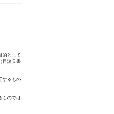
目的として
（目論見書
証するもの
るものでは