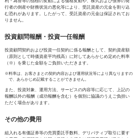
利・為替等の指標の変動による価格変動や、株式および債券の発
行者の倒産や財務状況の悪化等により、受託資産の元金を割り込
む恐れがあります。したがって、受託資産の元金は保証されてお
りません。
投資顧問報酬・投資一任報酬
投資顧問契約および投資一任契約に係る報酬として、契約資産額
（原則として時価資産平均残高）に対してあらかじめ定めた料率
（※）を乗じた金額をご負担いただきます。
※
料率は、お客さまとの契約内容および運用状況等により異なりますの
で、あらかじめ記載することができません。
また、投資対象、運用方法、サービスの内容等に応じて、上記の
報酬以外の報酬（成功報酬を含む）を個別に協議のうえご負担い
ただく場合があります。
その他の費用
組入れる有価証券等の売買委託手数料、デリバティブ取引に要す