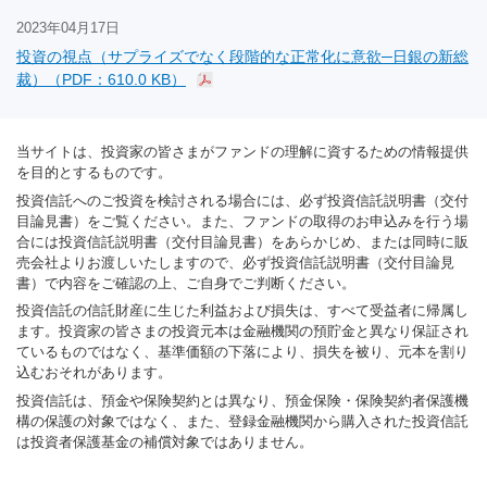
2023年04月17日
投資の視点（サプライズでなく段階的な正常化に意欲─日銀の新総
裁）（PDF：610.0 KB）
当サイトは、投資家の皆さまがファンドの理解に資するための情報提供
を目的とするものです。
投資信託へのご投資を検討される場合には、必ず投資信託説明書（交付
目論見書）をご覧ください。また、ファンドの取得のお申込みを行う場
合には投資信託説明書（交付目論見書）をあらかじめ、または同時に販
売会社よりお渡しいたしますので、必ず投資信託説明書（交付目論見
書）で内容をご確認の上、ご自身でご判断ください。
投資信託の信託財産に生じた利益および損失は、すべて受益者に帰属し
ます。投資家の皆さまの投資元本は金融機関の預貯金と異なり保証され
ているものではなく、基準価額の下落により、損失を被り、元本を割り
込むおそれがあります。
投資信託は、預金や保険契約とは異なり、預金保険・保険契約者保護機
構の保護の対象ではなく、また、登録金融機関から購入された投資信託
は投資者保護基金の補償対象ではありません。