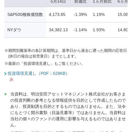
5月14日
前週比
1ヵ月前比
6ヵ月
S&P500種株価指数
4,173.85
-1.39%
1.19%
15.08%
NYダウ
34,382.13
-1.14%
1.93%
14.80%
※
期間別騰落率の各計算期間は、基準日から過去に遡った期間の応答日
(休日の場合は前営業日）までとします。
※
最新の「投資環境見通し」もご覧ください。
投資環境見通し（PDF：628KB）
当資料は、明治安田アセットマネジメント株式会社がお客さま
の投資判断の参考となる情報提供を目的として作成したもので
あり、投資勧誘を目的とするものではありません。また、法令
にもとづく開示書類（目論見書等）ではありません。当資料は
当社の個々のファンドの運用に影響を与えるものではありませ
ん。