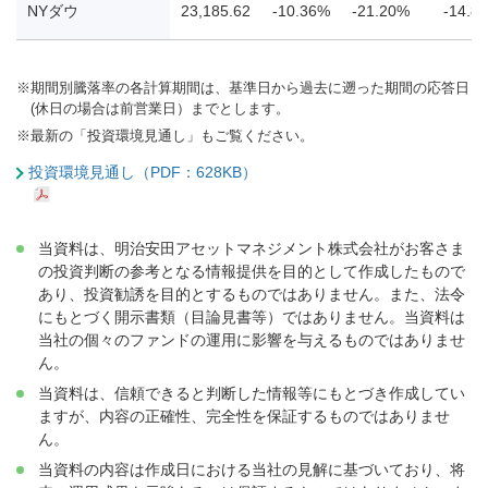
NYダウ
23,185.62
-10.36%
-21.20%
-14.8
※
期間別騰落率の各計算期間は、基準日から過去に遡った期間の応答日
(休日の場合は前営業日）までとします。
※
最新の「投資環境見通し」もご覧ください。
投資環境見通し（PDF：628KB）
当資料は、明治安田アセットマネジメント株式会社がお客さま
の投資判断の参考となる情報提供を目的として作成したもので
あり、投資勧誘を目的とするものではありません。また、法令
にもとづく開示書類（目論見書等）ではありません。当資料は
当社の個々のファンドの運用に影響を与えるものではありませ
ん。
当資料は、信頼できると判断した情報等にもとづき作成してい
ますが、内容の正確性、完全性を保証するものではありませ
ん。
当資料の内容は作成日における当社の見解に基づいており、将