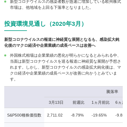
新型コロナウイルスの感染者数が急速に増加している欧州株式
市場は、他地域を上回る下落率となりました。
投資環境見通し（2020年3月）
新型コロナウイルスの報道に神経質な展開となるも、感染拡大鈍
化後のマクロ経済や企業業績の成長ペースは改善へ
外国株式相場は企業業績の悪化が明らかになるとみられる中、
当面は新型コロナウイルスを巡る報道に神経質な展開が予想さ
れます。しかし、新型コロナウイルスの感染拡大鈍化後は、マ
クロ経済や企業業績の成長ペースが改善に向かうとみていま
す。
騰落率
3月13日
前週比
1ヵ月前比
6ヵ月
S&P500種株価指数
2,711.02
-8.79%
-19.65%
-9.85