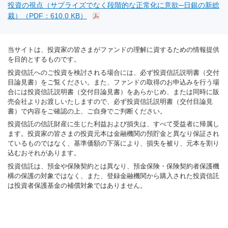
投資の視点（サプライズでなく段階的な正常化に意欲─日銀の新総
裁）（PDF：610.0 KB）
当サイトは、投資家の皆さまがファンドの理解に資するための情報提供
を目的とするものです。
投資信託へのご投資を検討される場合には、必ず投資信託説明書（交付
目論見書）をご覧ください。また、ファンドの取得のお申込みを行う場
合には投資信託説明書（交付目論見書）をあらかじめ、または同時に販
売会社よりお渡しいたしますので、必ず投資信託説明書（交付目論見
書）で内容をご確認の上、ご自身でご判断ください。
投資信託の信託財産に生じた利益および損失は、すべて受益者に帰属し
ます。投資家の皆さまの投資元本は金融機関の預貯金と異なり保証され
ているものではなく、基準価額の下落により、損失を被り、元本を割り
込むおそれがあります。
投資信託は、預金や保険契約とは異なり、預金保険・保険契約者保護機
構の保護の対象ではなく、また、登録金融機関から購入された投資信託
は投資者保護基金の補償対象ではありません。