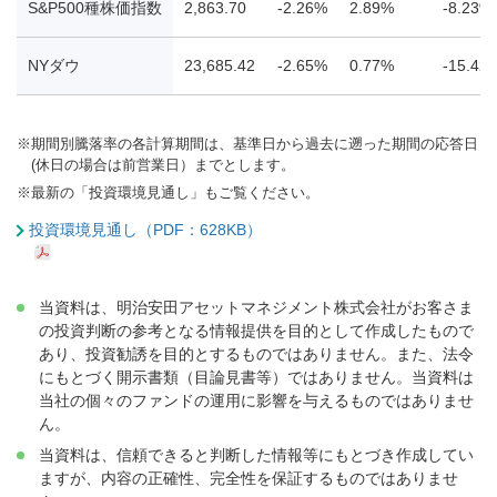
S&P500種株価指数
2,863.70
-2.26%
2.89%
-8.23%
NYダウ
23,685.42
-2.65%
0.77%
-15.42
※
期間別騰落率の各計算期間は、基準日から過去に遡った期間の応答日
(休日の場合は前営業日）までとします。
※
最新の「投資環境見通し」もご覧ください。
投資環境見通し（PDF：628KB）
当資料は、明治安田アセットマネジメント株式会社がお客さま
の投資判断の参考となる情報提供を目的として作成したもので
あり、投資勧誘を目的とするものではありません。また、法令
にもとづく開示書類（目論見書等）ではありません。当資料は
当社の個々のファンドの運用に影響を与えるものではありませ
ん。
当資料は、信頼できると判断した情報等にもとづき作成してい
ますが、内容の正確性、完全性を保証するものではありませ