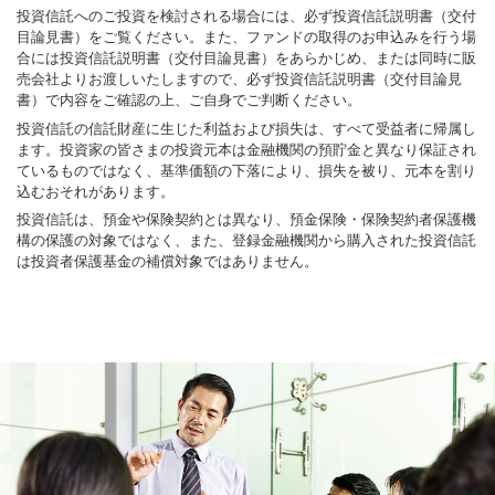
投資信託へのご投資を検討される場合には、必ず投資信託説明書（交付
目論見書）をご覧ください。また、ファンドの取得のお申込みを行う場
合には投資信託説明書（交付目論見書）をあらかじめ、または同時に販
売会社よりお渡しいたしますので、必ず投資信託説明書（交付目論見
書）で内容をご確認の上、ご自身でご判断ください。
投資信託の信託財産に生じた利益および損失は、すべて受益者に帰属し
ます。投資家の皆さまの投資元本は金融機関の預貯金と異なり保証され
ているものではなく、基準価額の下落により、損失を被り、元本を割り
込むおそれがあります。
投資信託は、預金や保険契約とは異なり、預金保険・保険契約者保護機
構の保護の対象ではなく、また、登録金融機関から購入された投資信託
は投資者保護基金の補償対象ではありません。