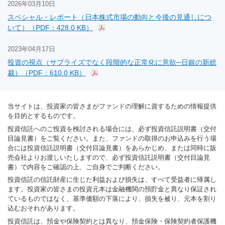
2026年03月10日
スペシャル・レポート（日本株式市場の動向と今後の見通しにつ
いて）（PDF：428.0 KB）
2023年04月17日
投資の視点（サプライズでなく段階的な正常化に意欲─日銀の新総
裁）（PDF：610.0 KB）
当サイトは、投資家の皆さまがファンドの理解に資するための情報提供
を目的とするものです。
投資信託へのご投資を検討される場合には、必ず投資信託説明書（交付
目論見書）をご覧ください。また、ファンドの取得のお申込みを行う場
合には投資信託説明書（交付目論見書）をあらかじめ、または同時に販
売会社よりお渡しいたしますので、必ず投資信託説明書（交付目論見
書）で内容をご確認の上、ご自身でご判断ください。
投資信託の信託財産に生じた利益および損失は、すべて受益者に帰属し
ます。投資家の皆さまの投資元本は金融機関の預貯金と異なり保証され
ているものではなく、基準価額の下落により、損失を被り、元本を割り
込むおそれがあります。
投資信託は、預金や保険契約とは異なり、預金保険・保険契約者保護機