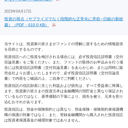
2023年04月17日
投資の視点（サプライズでなく段階的な正常化に意欲─日銀の新総
裁）（PDF：610.0 KB）
当サイトは、投資家の皆さまがファンドの理解に資するための情報提供
を目的とするものです。
投資信託へのご投資を検討される場合には、必ず投資信託説明書（交付
目論見書）をご覧ください。また、ファンドの取得のお申込みを行う場
合には投資信託説明書（交付目論見書）をあらかじめ、または同時に販
売会社よりお渡しいたしますので、必ず投資信託説明書（交付目論見
書）で内容をご確認の上、ご自身でご判断ください。
投資信託の信託財産に生じた利益および損失は、すべて受益者に帰属し
ます。投資家の皆さまの投資元本は金融機関の預貯金と異なり保証され
ているものではなく、基準価額の下落により、損失を被り、元本を割り
込むおそれがあります。
投資信託は、預金や保険契約とは異なり、預金保険・保険契約者保護機
構の保護の対象ではなく、また、登録金融機関から購入された投資信託
は投資者保護基金の補償対象ではありません。