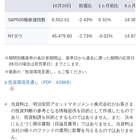
10月10日
前週比
1ヵ月前比
6ヵ月
S&P500種株価指数
6,552.51
-2.43%
0.31%
24.38%
NYダウ
45,479.60
-2.73%
-0.02%
14.87%
※
期間別騰落率の各計算期間は、基準日から過去に遡った期間の応答日
(休日の場合は前営業日）までとします。
※
最新の「投資環境見通し」もご覧ください。
投資環境見通し（PDF：628KB）
当資料は、明治安田アセットマネジメント株式会社がお客さま
の投資判断の参考となる情報提供を目的として作成したもので
あり、投資勧誘を目的とするものではありません。また、法令
にもとづく開示書類（目論見書等）ではありません。当資料は
当社の個々のファンドの運用に影響を与えるものではありませ
ん。