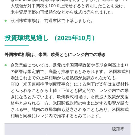
大統領が対中関税を100％上乗せすると表明したことを受け、
米中貿易摩擦の再燃懸念などから株式は売られました。
欧州株式市場は、前週末比で下落しました。
投資環境見通し （2025年10月）
外国株式相場は、米国、欧州ともにレンジ内での動き
企業業績については、足元は米国関税政策や長期金利高止まり
の影響は限定的で、底堅く推移するとみられます。 米国株式相
場はこれまでの上昇相場から過熱感が意識されながらも、
FRB（米国連邦準備制度理事会）による利下げ姿勢は支援材料
とみられることから上値・下値とも限定的で、レンジ内での動
きになるとみています。欧州株式相場は、財政拡大政策が支援
材料とみられる一方、米国関税政策の輸出に対する影響が懸念
される中、域内の政局動向も懸念されることもあり、米国株式
相場と同様にレンジ内で推移するとみています。
騰落率