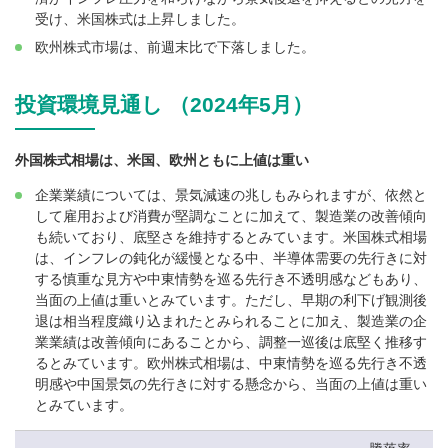
受け、米国株式は上昇しました。
欧州株式市場は、前週末比で下落しました。
投資環境見通し （2024年5月）
外国株式相場は、米国、欧州ともに上値は重い
企業業績については、景気減速の兆しもみられますが、依然と
して雇用および消費が堅調なことに加えて、製造業の改善傾向
も続いており、底堅さを維持するとみています。米国株式相場
は、インフレの鈍化が緩慢となる中、半導体需要の先行きに対
する慎重な見方や中東情勢を巡る先行き不透明感などもあり、
当面の上値は重いとみています。ただし、早期の利下げ観測後
退は相当程度織り込まれたとみられることに加え、製造業の企
業業績は改善傾向にあることから、調整一巡後は底堅く推移す
るとみています。欧州株式相場は、中東情勢を巡る先行き不透
明感や中国景気の先行きに対する懸念から、当面の上値は重い
とみています。