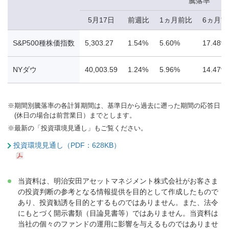
騰落率
5月17日
前週比
1ヵ月前比
6ヵ月前
S&P500種株価指数
5,303.27
1.54%
5.60%
17.48%
NYダウ
40,003.59
1.24%
5.96%
14.47%
※
期間別騰落率の各計算期間は、基準日から過去に遡った期間の応答日
(休日の場合は前営業日）までとします。
※
最新の「投資環境見通し」もご覧ください。
投資環境見通し（PDF：628KB）
当資料は、明治安田アセットマネジメント株式会社がお客さま
の投資判断の参考となる情報提供を目的として作成したもので
あり、投資勧誘を目的とするものではありません。また、法令
にもとづく開示書類（目論見書等）ではありません。当資料は
当社の個々のファンドの運用に影響を与えるものではありませ