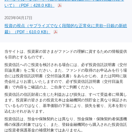
いて）（PDF：428.0 KB）
2023年04月17日
投資の視点（サプライズでなく段階的な正常化に意欲─日銀の新総
裁）（PDF：610.0 KB）
当サイトは、投資家の皆さまがファンドの理解に資するための情報提供
を目的とするものです。
投資信託へのご投資を検討される場合には、必ず投資信託説明書（交付
目論見書）をご覧ください。また、ファンドの取得のお申込みを行う場
合には投資信託説明書（交付目論見書）をあらかじめ、または同時に販
売会社よりお渡しいたしますので、必ず投資信託説明書（交付目論見
書）で内容をご確認の上、ご自身でご判断ください。
投資信託の信託財産に生じた利益および損失は、すべて受益者に帰属し
ます。投資家の皆さまの投資元本は金融機関の預貯金と異なり保証され
ているものではなく、基準価額の下落により、損失を被り、元本を割り
込むおそれがあります。
投資信託は、預金や保険契約とは異なり、預金保険・保険契約者保護機
構の保護の対象ではなく、また、登録金融機関から購入された投資信託
は投資者保護基金の補償対象ではありません。