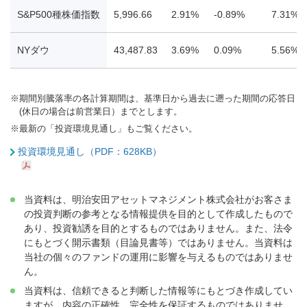
S&P500種株価指数
5,996.66
2.91%
-0.89%
7.31%
NYダウ
43,487.83
3.69%
0.09%
5.56%
※
期間別騰落率の各計算期間は、基準日から過去に遡った期間の応答日
(休日の場合は前営業日）までとします。
※
最新の「投資環境見通し」もご覧ください。
投資環境見通し（PDF：628KB）
当資料は、明治安田アセットマネジメント株式会社がお客さま
の投資判断の参考となる情報提供を目的として作成したもので
あり、投資勧誘を目的とするものではありません。また、法令
にもとづく開示書類（目論見書等）ではありません。当資料は
当社の個々のファンドの運用に影響を与えるものではありませ
ん。
当資料は、信頼できると判断した情報等にもとづき作成してい
ますが、内容の正確性、完全性を保証するものではありませ