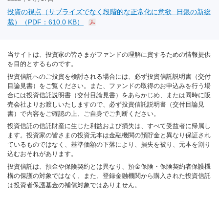
投資の視点（サプライズでなく段階的な正常化に意欲─日銀の新総
裁）（PDF：610.0 KB）
当サイトは、投資家の皆さまがファンドの理解に資するための情報提供
を目的とするものです。
投資信託へのご投資を検討される場合には、必ず投資信託説明書（交付
目論見書）をご覧ください。また、ファンドの取得のお申込みを行う場
合には投資信託説明書（交付目論見書）をあらかじめ、または同時に販
売会社よりお渡しいたしますので、必ず投資信託説明書（交付目論見
書）で内容をご確認の上、ご自身でご判断ください。
投資信託の信託財産に生じた利益および損失は、すべて受益者に帰属し
ます。投資家の皆さまの投資元本は金融機関の預貯金と異なり保証され
ているものではなく、基準価額の下落により、損失を被り、元本を割り
込むおそれがあります。
投資信託は、預金や保険契約とは異なり、預金保険・保険契約者保護機
構の保護の対象ではなく、また、登録金融機関から購入された投資信託
は投資者保護基金の補償対象ではありません。