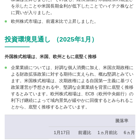
を示したことや米国長期金利が低下したことでハイテク株など
に買いが入りました。
欧州株式市場は、前週末比で上昇しました。
投資環境見通し （2025年1月）
外国株式相場は、米国、欧州ともに底堅く推移
企業業績については、好調な個人消費に加え、米国次期政権に
よる財政拡張政策に対する期待に支えられ、概ね堅調とみてい
ます。米国株式相場は、次期政権による自国第一主義に基づく
政策運営が予想される中、堅調な企業業績を背景に底堅く推移
するとみています。欧州株式相場は、ECB（欧州中央銀行）の
利下げ継続によって域内景気が緩やかに回復するとみられるこ
とから、底堅く推移するとみています。
騰落率
1月17日
前週比
1ヵ月前比
6ヵ月前