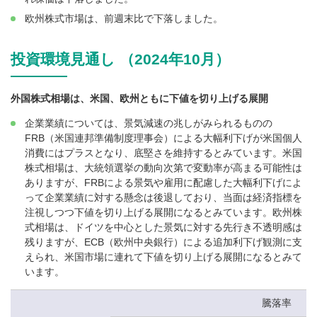
欧州株式市場は、前週末比で下落しました。
投資環境見通し （2024年10月）
外国株式相場は、米国、欧州ともに下値を切り上げる展開
企業業績については、景気減速の兆しがみられるものの
FRB（米国連邦準備制度理事会）による大幅利下げが米国個人
消費にはプラスとなり、底堅さを維持するとみています。米国
株式相場は、大統領選挙の動向次第で変動率が高まる可能性は
ありますが、FRBによる景気や雇用に配慮した大幅利下げによ
って企業業績に対する懸念は後退しており、当面は経済指標を
注視しつつ下値を切り上げる展開になるとみています。欧州株
式相場は、ドイツを中心とした景気に対する先行き不透明感は
残りますが、ECB（欧州中央銀行）による追加利下げ観測に支
えられ、米国市場に連れて下値を切り上げる展開になるとみて
います。
騰落率