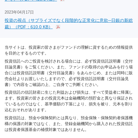
2023年04月17日
投資の視点（サプライズでなく段階的な正常化に意欲─日銀の新総
裁）（PDF：610.0 KB）
当サイトは、投資家の皆さまがファンドの理解に資するための情報提供
を目的とするものです。
投資信託へのご投資を検討される場合には、必ず投資信託説明書（交付
目論見書）をご覧ください。また、ファンドの取得のお申込みを行う場
合には投資信託説明書（交付目論見書）をあらかじめ、または同時に販
売会社よりお渡しいたしますので、必ず投資信託説明書（交付目論見
書）で内容をご確認の上、ご自身でご判断ください。
投資信託の信託財産に生じた利益および損失は、すべて受益者に帰属し
ます。投資家の皆さまの投資元本は金融機関の預貯金と異なり保証され
ているものではなく、基準価額の下落により、損失を被り、元本を割り
込むおそれがあります。
投資信託は、預金や保険契約とは異なり、預金保険・保険契約者保護機
構の保護の対象ではなく、また、登録金融機関から購入された投資信託
は投資者保護基金の補償対象ではありません。