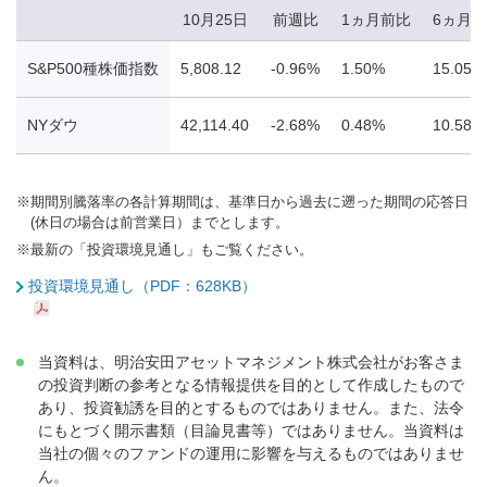
10月25日
前週比
1ヵ月前比
6ヵ月
S&P500種株価指数
5,808.12
-0.96%
1.50%
15.05%
NYダウ
42,114.40
-2.68%
0.48%
10.58%
※
期間別騰落率の各計算期間は、基準日から過去に遡った期間の応答日
(休日の場合は前営業日）までとします。
※
最新の「投資環境見通し」もご覧ください。
投資環境見通し（PDF：628KB）
当資料は、明治安田アセットマネジメント株式会社がお客さま
の投資判断の参考となる情報提供を目的として作成したもので
あり、投資勧誘を目的とするものではありません。また、法令
にもとづく開示書類（目論見書等）ではありません。当資料は
当社の個々のファンドの運用に影響を与えるものではありませ
ん。