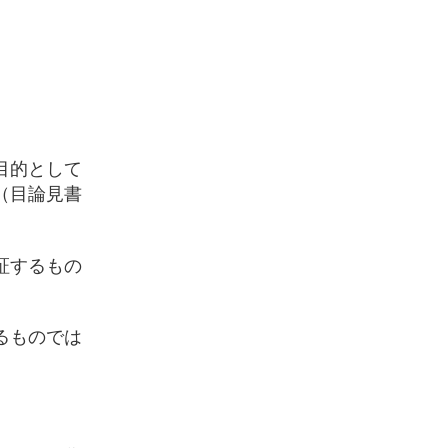
目的として
（目論見書
証するもの
るものでは