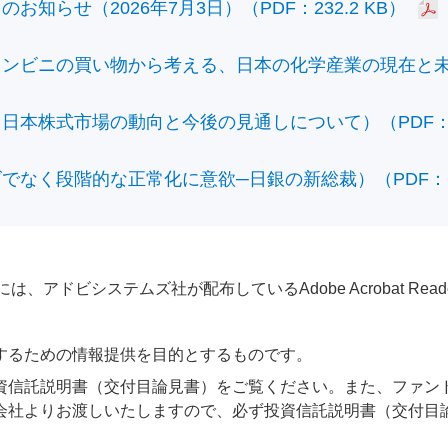
知らせ（2026年7月3日）（PDF：232.2 KB）
ビニの買い物から考える、日本の化学産業の現在と未来）（
本株式市場の動向と今後の見通しについて）（PDF：428
なく段階的な正常化に意欲─日銀の新総裁）（PDF：610
アドビシステムズ社が配布しているAdobe Acrobat Reader®が
するための情報提供を目的とするものです。
資信託説明書（交付目論見書）をご覧ください。また、ファン
会社よりお渡しいたしますので、必ず投資信託説明書（交付目