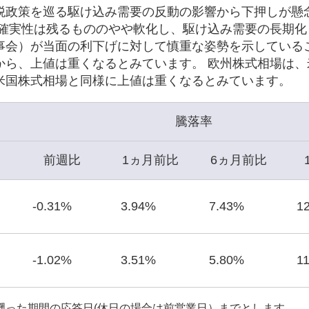
税政策を巡る駆け込み需要の反動の影響から下押しが懸
不確実性は残るもののやや軟化し、駆け込み需要の長期化
理事会）が当面の利下げに対して慎重な姿勢を示している
から、上値は重くなるとみています。 欧州株式相場は、
米国株式相場と同様に上値は重くなるとみています。
騰落率
前週比
1ヵ月前比
6ヵ月前比
-0.31%
3.94%
7.43%
1
-1.02%
3.51%
5.80%
1
遡った期間の応答日(休日の場合は前営業日）までとします。