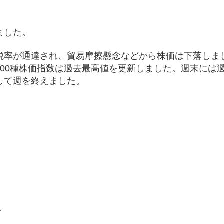
ました。
税率が通達され、貿易摩擦懸念などから株価は下落しま
00種株価指数は過去最高値を更新しました。週末には
して週を終えました。
。
）
い